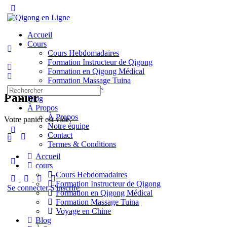
Toggle
Side
Panel
Accueil
Cours
Cours Hebdomadaires
Formation Instructeur de Qigong
Formation en Qigong Médical
Formation Massage Tuina
Recherche
Voyage en Chine
Panier
pour:
Blog
À Propos
À Propos
Votre panier est vide.
Notre équipe
Contact
Termes & Conditions
Accueil
More
cours
options
Cours Hebdomadaires
Formation Instructeur de Qigong
Se connecter
S'inscrire
Formation en Qigong Médical
Formation Massage Tuina
Voyage en Chine
Blog