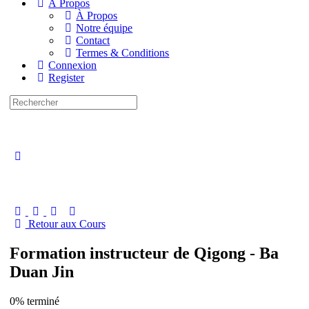
À Propos
À Propos
Notre équipe
Contact
Termes & Conditions
Connexion
Register
Recherche
pour:
Close
search
Retour aux Cours
Formation instructeur de Qigong - Ba
Duan Jin
0% terminé