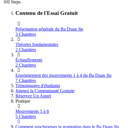
0/0 Steps
Contenu de l'Essai Gratuit
Présentation générale du Ba Duan Jin
3 Chapitres
Théories fondamentales
2 Chapitres
Échauffements
2 Chapitres
Enseignement des mouvements 1 à 4 du Ba Duan Jin
7 Chapitres
Témoignages d'étudiants
Joignez la Communauté Gratuite
Réservez Un Appel
Pratique
Mouvements 5 à 8
5 Chapitres
Comment synchroniser la respiration dans le Ba Duan Jin