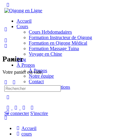
Toggle
Side
Panel
Accueil
Cours
Cours Hebdomadaires
Formation Instructeur de Qigong
Formation en Qigong Médical
Formation Massage Tuina
Voyage en Chine
Panier
Blog
À Propos
À Propos
Votre panier est vide.
Notre équipe
Contact
Termes & Conditions
Recherche
pour:
More
options
Se connecter
S'inscrire
Accueil
cours