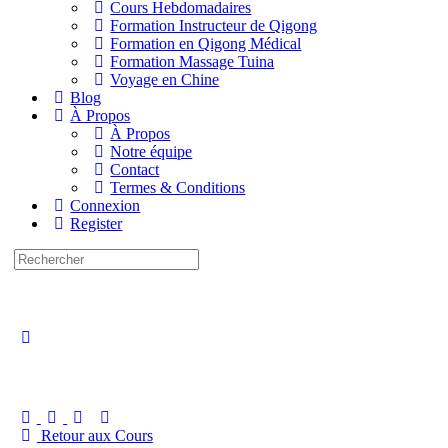
Cours Hebdomadaires
Formation Instructeur de Qigong
Formation en Qigong Médical
Formation Massage Tuina
Voyage en Chine
Blog
À Propos
À Propos
Notre équipe
Contact
Termes & Conditions
Connexion
Register
Recherche
pour:
Close
search
Retour aux Cours