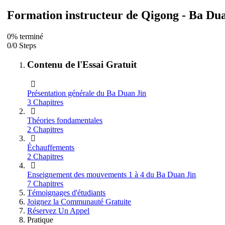
Formation instructeur de Qigong - Ba Du
0% terminé
0/0 Steps
Contenu de l'Essai Gratuit
Présentation générale du Ba Duan Jin
3 Chapitres
Théories fondamentales
2 Chapitres
Échauffements
2 Chapitres
Enseignement des mouvements 1 à 4 du Ba Duan Jin
7 Chapitres
Témoignages d'étudiants
Joignez la Communauté Gratuite
Réservez Un Appel
Pratique