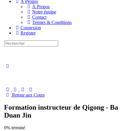
À Propos
À Propos
Notre équipe
Contact
Termes & Conditions
Connexion
Register
Recherche
pour:
Close
search
Retour aux Cours
Formation instructeur de Qigong - Ba
Duan Jin
0% terminé