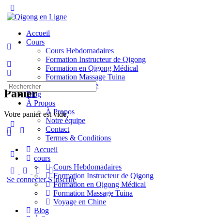
Toggle
Side
Panel
Accueil
Cours
Cours Hebdomadaires
Formation Instructeur de Qigong
Formation en Qigong Médical
Formation Massage Tuina
Recherche
Voyage en Chine
Panier
pour:
Blog
À Propos
À Propos
Votre panier est vide.
Notre équipe
Contact
Termes & Conditions
Accueil
More
cours
options
Cours Hebdomadaires
Formation Instructeur de Qigong
Se connecter
S'inscrire
Formation en Qigong Médical
Formation Massage Tuina
Voyage en Chine
Blog