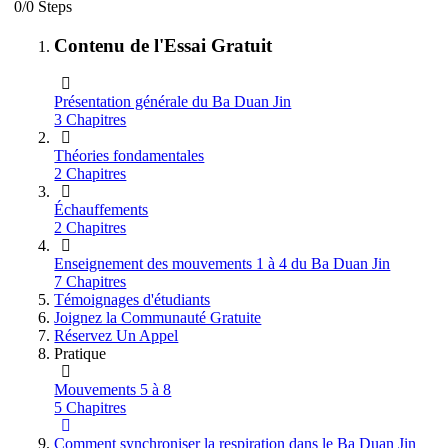
0/0 Steps
Contenu de l'Essai Gratuit
Présentation générale du Ba Duan Jin
3 Chapitres
Théories fondamentales
2 Chapitres
Échauffements
2 Chapitres
Enseignement des mouvements 1 à 4 du Ba Duan Jin
7 Chapitres
Témoignages d'étudiants
Joignez la Communauté Gratuite
Réservez Un Appel
Pratique
Mouvements 5 à 8
5 Chapitres
Comment synchroniser la respiration dans le Ba Duan Jin