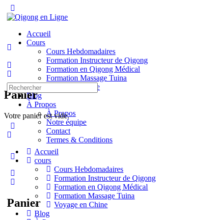
Toggle
Side
Panel
Accueil
Cours
Cours Hebdomadaires
Formation Instructeur de Qigong
Formation en Qigong Médical
Formation Massage Tuina
Recherche
Voyage en Chine
Panier
pour:
Blog
À Propos
À Propos
Votre panier est vide.
Notre équipe
Contact
Termes & Conditions
Accueil
More
cours
options
Cours Hebdomadaires
Formation Instructeur de Qigong
Formation en Qigong Médical
Formation Massage Tuina
Panier
Voyage en Chine
Blog