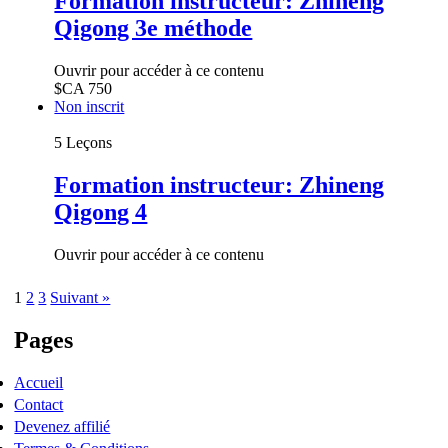
Formation instructeur: Zhineng
Qigong 3e méthode
Ouvrir pour accéder à ce contenu
$CA
750
Non inscrit
5 Leçons
Formation instructeur: Zhineng
Qigong 4
Ouvrir pour accéder à ce contenu
Page
Page
Page
1
2
3
Suivant »
Pages
Accueil
Contact
Devenez affilié