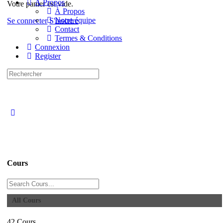
À Propos
Votre panier est vide.
À Propos
Notre équipe
Se connecter
S'inscrire
Contact
Termes & Conditions
Connexion
Register
Recherche
pour:
Close
search
Cours
Rechercher
All Cours
42
Cours