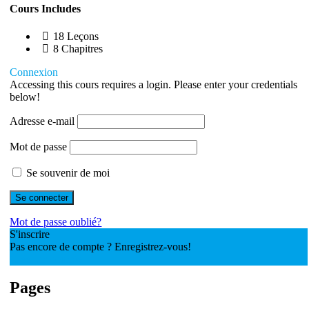
Cours Includes
18 Leçons
8 Chapitres
Connexion
Accessing this cours requires a login. Please enter your credentials
below!
Adresse e-mail
Mot de passe
Se souvenir de moi
Mot de passe oublié?
S'inscrire
Pas encore de compte ? Enregistrez-vous!
Créer un compte
Pages