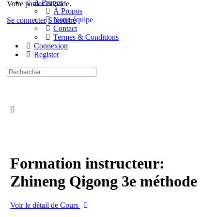
À Propos
Votre panier est vide.
À Propos
Notre équipe
Se connecter
S'inscrire
Contact
Termes & Conditions
Connexion
Register
Recherche
pour:
Close
search
Formation instructeur:
Zhineng Qigong 3e méthode
Voir le détail de Cours