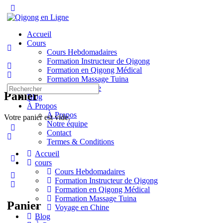
Toggle
Side
Panel
Accueil
Cours
Cours Hebdomadaires
Formation Instructeur de Qigong
Formation en Qigong Médical
Formation Massage Tuina
Recherche
Voyage en Chine
Panier
pour:
Blog
À Propos
À Propos
Votre panier est vide.
Notre équipe
Contact
Termes & Conditions
Accueil
More
cours
options
Cours Hebdomadaires
Formation Instructeur de Qigong
Formation en Qigong Médical
Formation Massage Tuina
Panier
Voyage en Chine
Blog