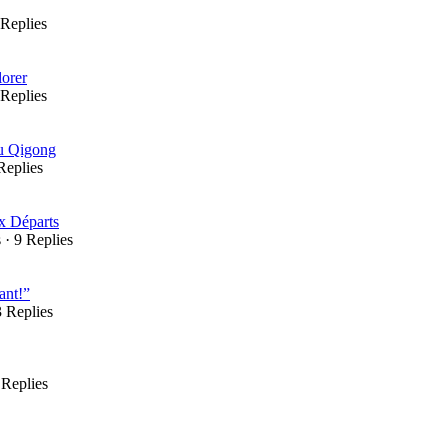
 Replies
lorer
 Replies
au Qigong
Replies
x Départs
s
·
9 Replies
ant!”
3 Replies
 Replies