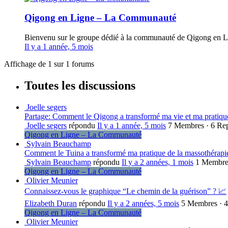
Qigong en Ligne – La Communauté
Bienvenu sur le groupe dédié à la communauté de Qigong en Li
Il y a 1 année, 5 mois
Affichage de 1 sur 1 forums
Toutes les discussions
Joelle segers
Partage: Comment le Qigong a transformé ma vie et ma pratiqu
Joelle segers
répondu
Il y a 1 année, 5 mois
7 Membres
·
6 Rep
Qigong en Ligne – La Communauté
Sylvain Beauchamp
Comment le Tuina a transformé ma pratique de la massothérapi
Sylvain Beauchamp
répondu
Il y a 2 années, 1 mois
1 Membr
Qigong en Ligne – La Communauté
Olivier Meunier
Connaissez-vous le graphique “Le chemin de la guérison” ? 📈
Elizabeth Duran
répondu
Il y a 2 années, 5 mois
5 Membres
·
4
Qigong en Ligne – La Communauté
Olivier Meunier