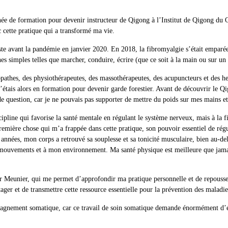
nnée de formation pour devenir instructeur de Qigong à l’Institut de Qigong d
 cette pratique qui a transformé ma vie.
e avant la pandémie en janvier 2020. En 2018, la fibromyalgie s’était emparée
ches simples telles que marcher, conduire, écrire (que ce soit à la main ou sur
éopathes, des physiothérapeutes, des massothérapeutes, des acupuncteurs et des 
’étais alors en formation pour devenir garde forestier. Avant de découvrir le Qi
de question, car je ne pouvais pas supporter de mettre du poids sur mes mains e
pline qui favorise la santé mentale en régulant le système nerveux, mais à la f
remière chose qui m’a frappée dans cette pratique, son pouvoir essentiel de rég
nnées, mon corps a retrouvé sa souplesse et sa tonicité musculaire, bien au-delà
 mouvements et à mon environnement. Ma santé physique est meilleure que jamais,
vier Meunier, qui me permet d’approfondir ma pratique personnelle et de repous
ger et de transmettre cette ressource essentielle pour la prévention des maladies
pagnement somatique, car ce travail de soin somatique demande énormément d’én