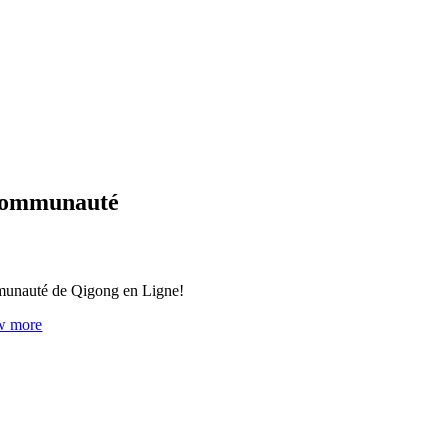
 Communauté
mmunauté de Qigong en Ligne!
w more