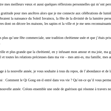
ttre mes meilleurs vœux et aussi quelques réflexions personnelles qui m’ont perm
ratitude pour mes ancêtres alors que je me connecte aux célébrations de lumière
ébraient la naissance du Soleil Invaincu, la fête de la divinité de la lumière per
ières dont on décore les maisons, les sapins et la ville et je me sens reconnais
is plus qu’une fête commerciale, une tradition chrétienne usée et que j’étais pri
.
ieille et plus grande que la chrétienté, en y infusant mon amour et ma joie, ma g
il et toutes les relations précieuses dans ma vie – mes ami-es, ma famille, mes 
age à la nouvelle année, je vous souhaite à tous du repos, de l’abondance et de 
ssi : Comment le Qi Gong est-il entré dans vos vie ? Qu’est-ce qu’il vous perme
 nouvelle année. Créons ensemble une onde de guérison qui résonne à travers no