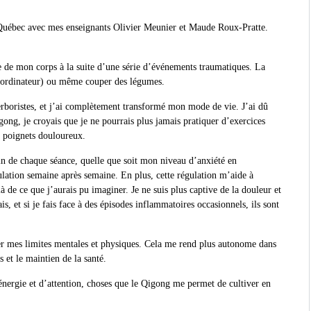
u Québec avec mes enseignants Olivier Meunier et Maude Roux-Pratte.
 de mon corps à la suite d’une série d’événements traumatiques. La
 un ordinateur) ou même couper des légumes.
herboristes, et j’ai complètement transformé mon mode de vie. J’ai dû
gong, je croyais que je ne pourrais plus jamais pratiquer d’exercices
t poignets douloureux.
in de chaque séance, quelle que soit mon niveau d’anxiété en
ulation semaine après semaine. En plus, cette régulation m’aide à
 de ce que j’aurais pu imaginer. Je ne suis plus captive de la douleur et
 et si je fais face à des épisodes inflammatoires occasionnels, ils sont
ser mes limites mentales et physiques. Cela me rend plus autonome dans
 et le maintien de la santé.
ergie et d’attention, choses que le Qigong me permet de cultiver en