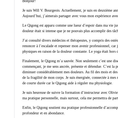
Bonjour!
Je suis Will V. Bourgeois. Actuellement, je suis en deuxième a
Aujourd’hui, j’aimerais partager avec vous mon expérience avec
Le Qigong est apparu comme une lueur d’espoir dans ma vie just
douleur était si intense que je ne pouvais plus accomplir des tâ
J’ai consulté divers médecins et thérapeutes, y compris des ost
renoncer à l’escalade et repenser mon avenir professionnel, car j
physiques en raison de la douleur constante. Le yoga était hors 
Finalement, le Qigong m’a sauvée. Non seulement c’est une disci
commençant, je me sens ancrée, présente et détendue. C’est la p
diminuer considérablement mes douleurs. Au fil des mois et des a
de la fragilité de mon corps. Je suis énergisée, connectée à mes
de courte durée car le Qigong aide à réguler ma physiologie.
Je suis heureuse de suivre la formation d’instructeur avec Oli
ma pratique personnelle, mais surtout, cela me permettra de parta
Enfin, le Qigong soutient ma pratique professionnelle d’accom
profondeur et en abondance.