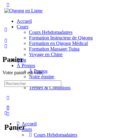
Toggle
Side
Panel
Accueil
Cours
Cours Hebdomadaires
Formation Instructeur de Qigong
Formation en Qigong Médical
Formation Massage Tuina
Voyage en Chine
Panier
Blog
À Propos
À Propos
Votre panier est vide.
Notre équipe
Contact
Recherche
Termes & Conditions
pour:
More
options
Accueil
Panier
cours
Cours Hebdomadaires