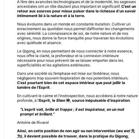
À l’ère des avancées technologiques et de la modernité, les sagesses
ancestrales ont un rôle d’autant plus important et significatif.
C’est un
retour aux sources pour mieux puiser dans la richesse d’un savoir
intimement lié à la nature et à la terre.
Nous évoluons dans un monde en constante mutation. Cultiver un
enracinement au quotidien nous permet d’affronter les changements
avec sérénité. La connaissance de soi, de notre nature et de nos
origines, nous donne la force tranquille pour traverser les évolutions
avec quiétude et aisance.
Le Qigong, en nous permettant de nous connecter à notre essence,
nous offre la clarté, la profondeur et la connexion intérieure
nécessaire pour nous prévenir de se laisser emporter dans les
superficialités et les agitations extérieures.
Dans une société où l’emphase est mise sur l’extérieur, nous
négligeons trop souvent l’exploration de nos potentiels intérieurs.
C’est pourtant bien de cet espace intérieur que peut jaillir la
lumière de l’Esprit
.
En cultivant le calme et l’instrospection, nous accédons à notre nature
profonde, à l’
Esprit, le
Shen
神, source inépuisable d’inspiration
.
“L’esprit voit, brille et frappe ; il est inspirateur, en un mot
prompt et brillant.”
Antoine de Rivarol
Ainsi, en cette position de non agir ou non intervention (
wu wei
无
为)
,
il devient possible de trouver, dans la pratique du Qigong,