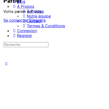
Panier
Blog
À Propos
À Propos
Votre panier est vide.
Notre équipe
Se connecter
S'inscrire
Contact
Termes & Conditions
Connexion
Register
Recherche
pour:
Close
search