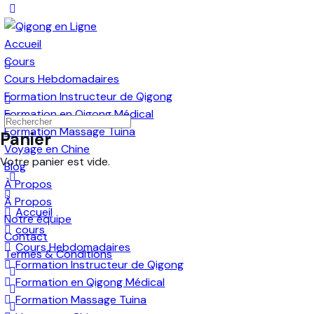
Toggle
Side
Panel
Accueil
Cours
Cours Hebdomadaires
Formation Instructeur de Qigong
Formation en Qigong Médical
Recherche
Formation Massage Tuina
Panier
pour:
Voyage en Chine
Votre panier est vide.
Blog
À Propos
À Propos
Accueil
Notre équipe
cours
Contact
Cours Hebdomadaires
Termes & Conditions
Formation Instructeur de Qigong
More
Formation en Qigong Médical
options
Formation Massage Tuina