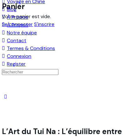
Voyage en Chine
Panier
Blog
Votre panier est vide.
À Propos
Se connecter
S'inscrire
À Propos
Notre équipe
Contact
Termes & Conditions
Connexion
Register
Recherche
pour:
Close
search
L’Art du Tui Na : L’équilibre entre