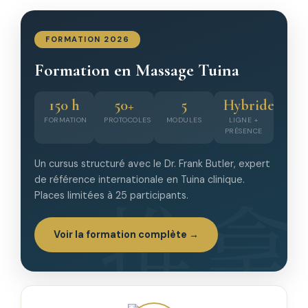
FORMATION 2026
Formation en Massage Tuina
150 h
50+
5
Hybride
FORMATION
PROTOCOLES
MODULES
LIGNE +
PRÉSENCE
Un cursus structuré avec le Dr. Frank Butler, expert
de référence internationale en Tuina clinique.
Places limitées à 25 participants.
Voir la formation complète →