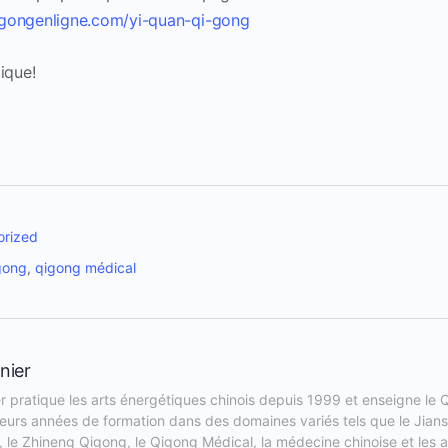
gongenligne.com/yi-quan-qi-gong
tique!
orized
gong
,
qigong médical
nier
r pratique les arts énergétiques chinois depuis 1999 et enseigne le Q
sieurs années de formation dans des domaines variés tels que le Jian
, le Zhineng Qigong, le Qigong Médical, la médecine chinoise et les art