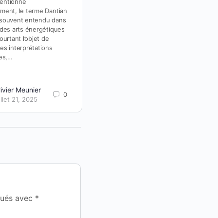
Consumer
entionné
ent, le terme Dantian
Alors que se terminait le cycle du
souvent entendu dans
Serpent de Bois, marqué par
des arts énergétiques
l’introspection et la mue
urtant l’objet de
silencieuse, une vibration
s interprétations
radicalement différente a
es,…
commencé à déferler…
ivier Meunier
Olivier Meunier
0
4
illet 21, 2025
février 17, 2026
qués avec
*