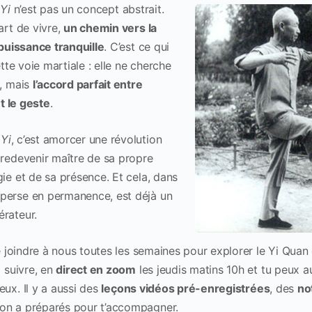
,
Yi
n’est pas un concept abstrait.
art de vivre,
un chemin vers la
 puissance tranquille
. C’est ce qui
ette voie martiale : elle ne cherche
e, mais
l’accord parfait entre
et le geste
.
r
Yi
, c’est amorcer une révolution
 redevenir maître de sa propre
gie et de sa présence. Et cela, dans
perse en permanence, est déjà un
érateur.
 te joindre à nous toutes les semaines pour explorer le Yi Qua
à suivre, en
direct en zoom
les jeudis matins 10h et tu peux a
ux. Il y a aussi des
leçons vidéos pré-enregistrées
, des
no
on a préparés pour t’accompagner.