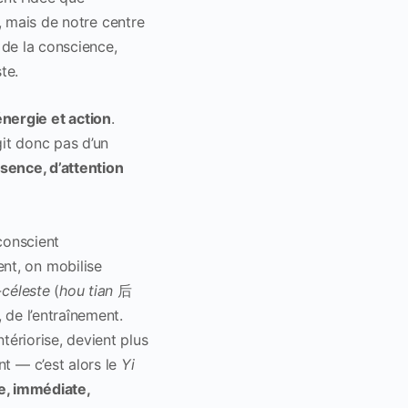
, mais de notre centre
de la conscience,
ste.
 énergie et action
.
agit donc pas d’un
ésence, d’attention
conscient
nt, on mobilise
-céleste
(
hou tian
后
 de l’entraînement.
ntériorise, devient plus
nt — c’est alors le
Yi
ve, immédiate,