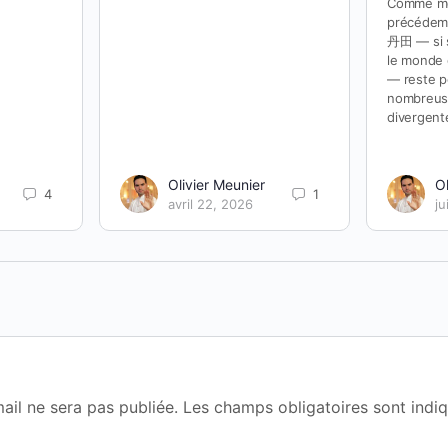
Comme m
précédemm
丹田 — si 
le monde 
— reste po
nombreuse
divergent
Olivier Meunier
Ol
4
1
avril 22, 2026
ju
ail ne sera pas publiée.
Les champs obligatoires sont indi