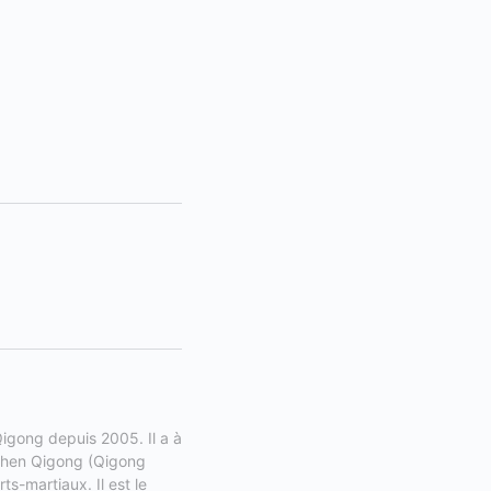
igong depuis 2005. Il a à 
shen Qigong (Qigong 
s-martiaux. Il est le 