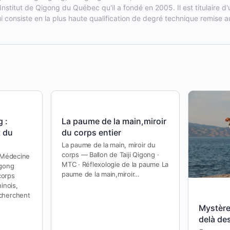
'Institut de Qigong du Québec qu'il a fondé en 2005. Il est titulaire 
i consiste en la plus haute qualification de degré technique remise 
 :
La paume de la main,miroir
t du
du corps entier
La paume de la main, miroir du
corps — Ballon de Taiji Qigong ·
· Médecine
MTC · Réflexologie de la paume La
igong
paume de la main,miroir…
 corps
inois,
cherchent
Mystère
delà de