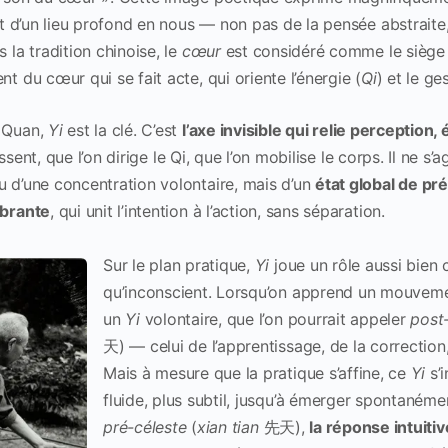
naît d’un lieu profond en nous — non pas de la pensée abstraite
s la tradition chinoise, le
cœur
est considéré comme le siège 
nt du cœur qui se fait acte, qui oriente l’énergie (
Qi
) et le ge
i Quan,
Yi
est la clé. C’est
l’axe invisible qui relie perception,
ssent, que l’on dirige le Qi, que l’on mobilise le corps. Il ne s’
u d’une concentration volontaire, mais d’un
état global de pr
ibrante
, qui unit l’intention à l’action, sans séparation.
Sur le plan pratique,
Yi
joue un rôle aussi bien 
qu’inconscient. Lorsqu’on apprend un mouveme
un
Yi
volontaire, que l’on pourrait appeler
post
天) — celui de l’apprentissage, de la correction,
Mais à mesure que la pratique s’affine, ce
Yi
s’i
fluide, plus subtil, jusqu’à émerger spontanéme
pré-céleste
(
xian tian
先天),
la réponse intuiti