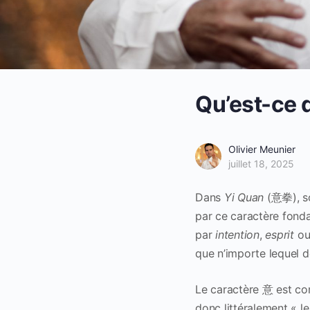
Qu’est-ce q
Olivier Meunier
juillet 18, 2025
Dans
Yi Quan
(意拳), so
par ce caractère fond
par
intention
,
esprit
o
que n’importe lequel d
Le caractère 意 est c
donc littéralement « 