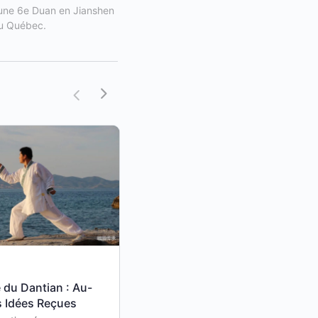
d'une 6e Duan en Jianshen 
au Québec.
 du Dantian : Au-
Année du Cheval de Feu
s Idées Reçues
2026 : Éclairer sans