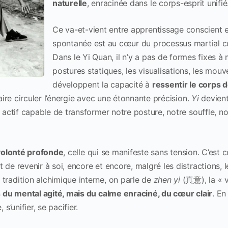
naturelle
, enracinée dans le corps-esprit unifié
Ce va-et-vient entre apprentissage conscient 
spontanée est au cœur du processus martial 
Dans le Yi Quan, il n’y a pas de formes fixes à
postures statiques, les visualisations, les mo
développent la capacité à
ressentir le corps d
 faire circuler l’énergie avec une étonnante précision.
Yi
devient
e actif capable de transformer notre posture, notre souffle, n
volonté profonde
, celle qui se manifeste sans tension. C’est ce
 de revenir à soi, encore et encore, malgré les distractions, 
tradition alchimique interne, on parle de
zhen yi
(真意), la « v
s du mental agité, mais du calme enraciné, du cœur clair
. En
 s’unifier, se pacifier.