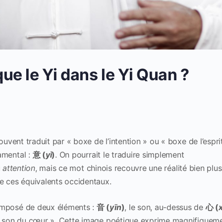
ue le Yi dans le Yi Quan ?
uvent traduit par « boxe de l’intention » ou « boxe de l’espr
amental :
意 (
yì
)
. On pourrait le traduire simplement
u
attention
, mais ce mot chinois recouvre une réalité bien plus 
e ces équivalents occidentaux.
omposé de deux éléments :
音 (
yīn
)
, le son, au-dessus de
心 (
le son du cœur ». Cette image poétique exprime magnifiqueme