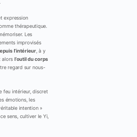
.
et expression
comme thérapeutique.
 mémoriser. Les
uvements improvisés
epuis l’intérieur
, à y
 alors
l’outil du corps
otre regard sur nous-
 feu intérieur, discret
les émotions, les
éritable intention »
 ce sens, cultiver le Yi,