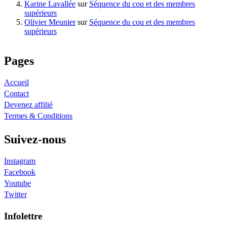
Karine Lavallée
sur
Séquence du cou et des membres
supérieurs
Olivier Meunier
sur
Séquence du cou et des membres
supérieurs
Pages
Accueil
Contact
Devenez affilié
Termes & Conditions
Suivez-nous
Instagram
Facebook
Youtube
Twitter
Infolettre