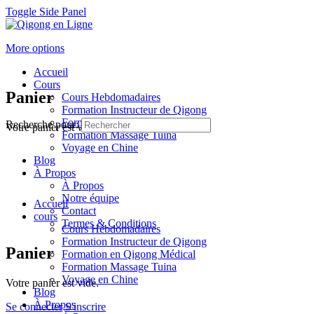
Toggle Side Panel
More options
Accueil
Cours
Panier
Cours Hebdomadaires
Formation Instructeur de Qigong
Formation en Qigong Médical
Recherche pour:
Votre panier est vide.
Formation Massage Tuina
Voyage en Chine
Blog
À Propos
À Propos
Notre équipe
Accueil
Contact
cours
Termes & Conditions
Cours Hebdomadaires
Formation Instructeur de Qigong
Panier
Formation en Qigong Médical
Formation Massage Tuina
Voyage en Chine
Votre panier est vide.
Blog
À Propos
Se connecter
S'inscrire