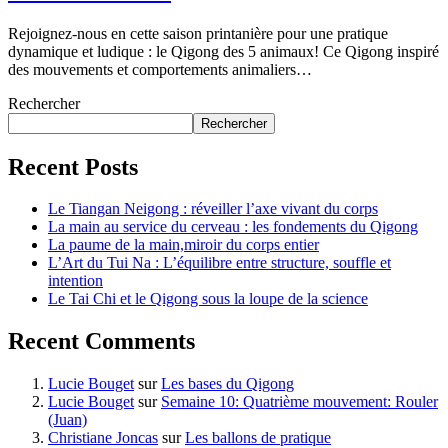
Rejoignez-nous en cette saison printanière pour une pratique
dynamique et ludique : le Qigong des 5 animaux! Ce Qigong inspiré
des mouvements et comportements animaliers…
Rechercher
Rechercher
Recent Posts
Le Tiangan Neigong : réveiller l’axe vivant du corps
La main au service du cerveau : les fondements du Qigong
La paume de la main,miroir du corps entier
L’Art du Tui Na : L’équilibre entre structure, souffle et
intention
Le Tai Chi et le Qigong sous la loupe de la science
Recent Comments
Lucie Bouget
sur
Les bases du Qigong
Lucie Bouget
sur
Semaine 10: Quatrième mouvement: Rouler
(Juan)
Christiane Joncas
sur
Les ballons de pratique