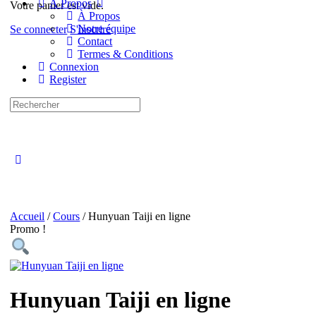
À Propos
Votre panier est vide.
À Propos
Notre équipe
Se connecter
S'inscrire
Contact
Termes & Conditions
Connexion
Register
Recherche
pour:
Close
search
Accueil
/
Cours
/ Hunyuan Taiji en ligne
Promo !
Hunyuan Taiji en ligne