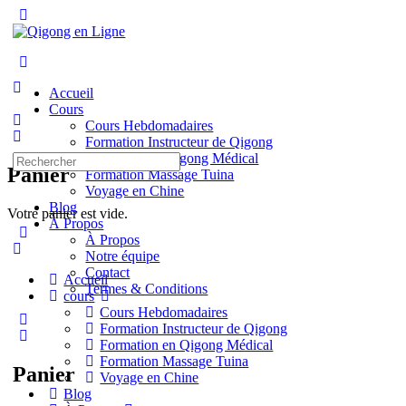
Toggle
Side
Panel
More
options
Accueil
Cours
Cours Hebdomadaires
Formation Instructeur de Qigong
Formation en Qigong Médical
Recherche
Panier
Formation Massage Tuina
pour:
Voyage en Chine
Blog
Votre panier est vide.
À Propos
À Propos
Notre équipe
Contact
Accueil
Termes & Conditions
cours
Cours Hebdomadaires
Formation Instructeur de Qigong
Formation en Qigong Médical
Formation Massage Tuina
Panier
Voyage en Chine
Blog