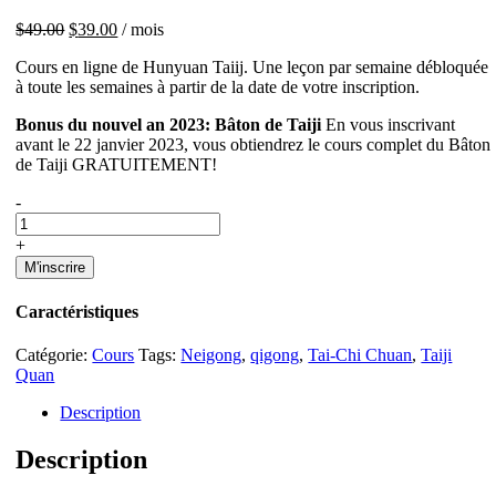
Le
Le
$
49.00
$
39.00
/ mois
prix
prix
Cours en ligne de Hunyuan Taiij. Une leçon par semaine débloquée
initial
actuel
à toute les semaines à partir de la date de votre inscription.
était :
est :
$49.00.
$39.00.
Bonus du nouvel an 2023: Bâton de Taiji
En vous inscrivant
avant le 22 janvier 2023, vous obtiendrez le cours complet du Bâton
de Taiji GRATUITEMENT!
Hunyuan
-
Taiji
en
+
ligne
M'inscrire
quantité(s)
Caractéristiques
Catégorie:
Cours
Tags:
Neigong
,
qigong
,
Tai-Chi Chuan
,
Taiji
Quan
Description
Description