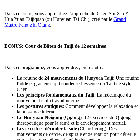
Dans ce cours, vous apprendrez l’approche du Chen Shi Xin Yi
Hun Yuan Taijiquan (ou Hunyuan Tai-Chi), créé par le
Grand
Maître Feng Zhi Qiang
.
BONUS: Cour de Bâton de Taiji de 12 semaines
Dans ce programme, vous apprendrez, entre autre:
La routine de
24 mouvements
du Hunyuan Taiji: Une routine
fluide et gracieuse qui condense l’essence du Taiji de style
Chen.
Les
principes fondamentaux du Taiji
: La mécanique du
mouvement et du travail interne.
Les
postures statiques
: Comment développer la relaxation et
la puissance interne.
Le
Hunyuan Neigong
(Qigong): 12 exercices de Qigong
thérapeutique pour la santé et le développement martial.
Les exercices
dérouler la soie
(Chansi gong): Des
mouvements de cercle, de spirale et de rotation pour délier le
corps, les articulations et défaire les tensions.