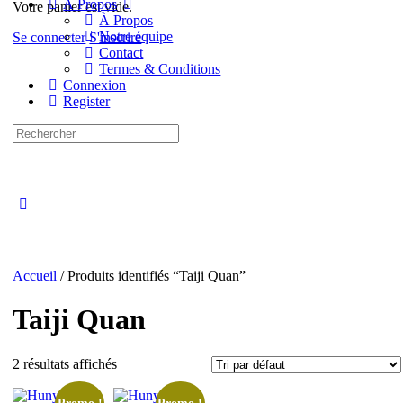
À Propos
Votre panier est vide.
À Propos
Notre équipe
Se connecter
S'inscrire
Contact
Termes & Conditions
Connexion
Register
Recherche
pour:
Close
search
Accueil
/ Produits identifiés “Taiji Quan”
Taiji Quan
2 résultats affichés