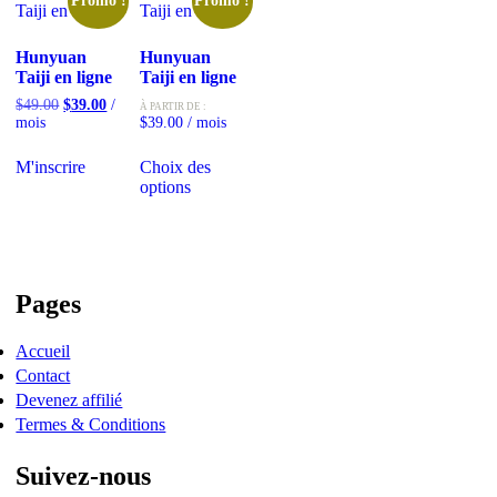
Promo !
Promo !
Hunyuan
Hunyuan
Taiji en ligne
Taiji en ligne
Le
Le
$
49.00
$
39.00
/
À PARTIR DE :
prix
prix
mois
$
39.00
/ mois
initial
actuel
Ce
était :
est :
M'inscrire
Choix des
produit
$49.00.
$39.00.
options
a
plusieurs
variations.
Les
options
peuvent
Pages
être
choisies
sur
Accueil
la
Contact
page
Devenez affilié
du
Termes & Conditions
produit
Suivez-nous