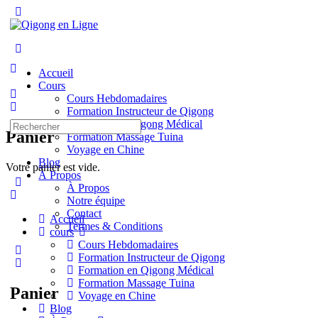
Toggle
Side
Panel
More
options
Accueil
Cours
Cours Hebdomadaires
Formation Instructeur de Qigong
Formation en Qigong Médical
Recherche
Panier
Formation Massage Tuina
pour:
Voyage en Chine
Blog
Votre panier est vide.
À Propos
À Propos
Notre équipe
Contact
Accueil
Termes & Conditions
cours
Cours Hebdomadaires
Formation Instructeur de Qigong
Formation en Qigong Médical
Formation Massage Tuina
Panier
Voyage en Chine
Blog