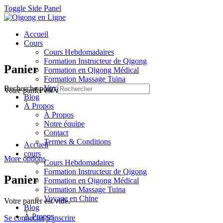
Toggle Side Panel
Accueil
Cours
Cours Hebdomadaires
Formation Instructeur de Qigong
Panier
Formation en Qigong Médical
Formation Massage Tuina
Voyage en Chine
Recherche pour:
Votre panier est vide.
Blog
À Propos
À Propos
Notre équipe
Contact
Termes & Conditions
Accueil
cours
More options
Cours Hebdomadaires
Formation Instructeur de Qigong
Panier
Formation en Qigong Médical
Formation Massage Tuina
Voyage en Chine
Votre panier est vide.
Blog
À Propos
Se connecter
S'inscrire