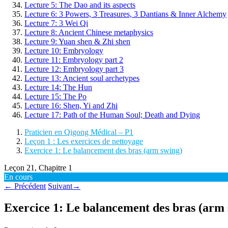
Lecture 5: The Dao and its aspects
Lecture 6: 3 Powers, 3 Treasures, 3 Dantians & Inner Alchemy
Lecture 7: 3 Wei Qi
Lecture 8: Ancient Chinese metaphysics
Lecture 9: Yuan shen & Zhi shen
Lecture 10: Embryology
Lecture 11: Embryology part 2
Lecture 12: Embryology part 3
Lecture 13: Ancient soul archetypes
Lecture 14: The Hun
Lecture 15: The Po
Lecture 16: Shen, Yi and Zhi
Lecture 17: Path of the Human Soul; Death and Dying
Praticien en Qigong Médical – P1
Leçon 1 : Les exercices de nettoyage
Exercice 1: Le balancement des bras (arm swing)
Leçon 21, Chapitre 1
En cours
←
Précédent
Suivant
→
Exercice 1: Le balancement des bras (arm