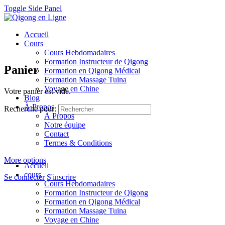
Toggle Side Panel
Accueil
Cours
Cours Hebdomadaires
Formation Instructeur de Qigong
Panier
Formation en Qigong Médical
Formation Massage Tuina
Voyage en Chine
Votre panier est vide.
Blog
À Propos
Recherche pour:
À Propos
Notre équipe
Contact
Termes & Conditions
More options
Accueil
cours
Se connecter
S'inscrire
Cours Hebdomadaires
Formation Instructeur de Qigong
Formation en Qigong Médical
Formation Massage Tuina
Voyage en Chine