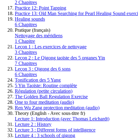
2 Chapitres
Practice 12: Point Tapping
Practice 13: Old Man Searching for Pearl Healing Sound exerc
Healing sounds
6 Chapitres
Pratique (français)
Nettoyage des méridiens
1 Chapitre
Leçon 1 : Les exercices de nettoyage
3 Chapitres
Leçon 2 : Le Qigong taoïste des 5 organes Yin
7 Chapitres
Leçon 3 : Qigong des 6 sons
6 Chapitres
Tonification des 5 Yang
5 Yin Taoïste: Routine complète
Régulation (petite circulation)
The Golden Ball Regulation Exercise
One to four meditation (audio)
Ren Wu Zang protection meditation (audio)
Theory (English - Avec sous-titre fr)
Lecture 1: Introduction (avec Thomas Leichardt)
Lecture 2 : History
Lecture 3 : Different forms of intelligence
Lecture 4 : 3 schools of qigong