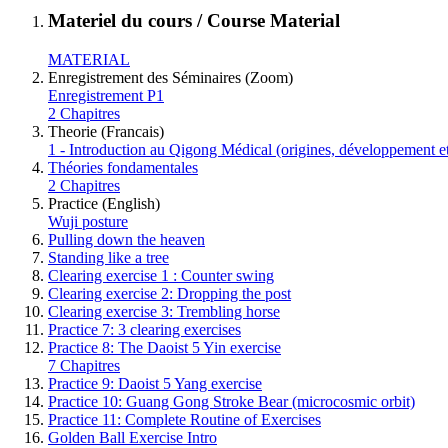
Materiel du cours / Course Material
MATERIAL
Enregistrement des Séminaires (Zoom)
Enregistrement P1
2 Chapitres
Theorie (Francais)
1 - Introduction au Qigong Médical (origines, développement e
Théories fondamentales
2 Chapitres
Practice (English)
Wuji posture
Pulling down the heaven
Standing like a tree
Clearing exercise 1 : Counter swing
Clearing exercise 2: Dropping the post
Clearing exercise 3: Trembling horse
Practice 7: 3 clearing exercises
Practice 8: The Daoist 5 Yin exercise
7 Chapitres
Practice 9: Daoist 5 Yang exercise
Practice 10: Guang Gong Stroke Bear (microcosmic orbit)
Practice 11: Complete Routine of Exercises
Golden Ball Exercise Intro