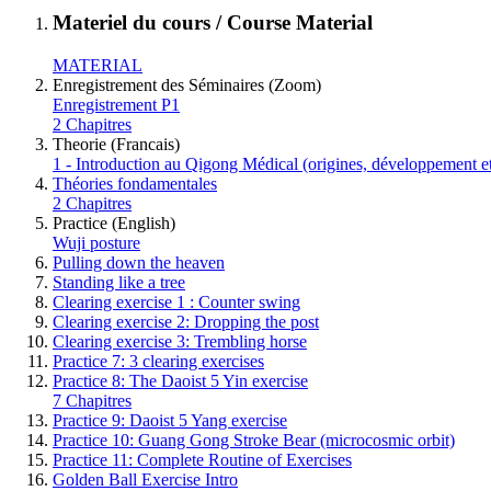
Materiel du cours / Course Material
MATERIAL
Enregistrement des Séminaires (Zoom)
Enregistrement P1
2 Chapitres
Theorie (Francais)
1 - Introduction au Qigong Médical (origines, développement e
Théories fondamentales
2 Chapitres
Practice (English)
Wuji posture
Pulling down the heaven
Standing like a tree
Clearing exercise 1 : Counter swing
Clearing exercise 2: Dropping the post
Clearing exercise 3: Trembling horse
Practice 7: 3 clearing exercises
Practice 8: The Daoist 5 Yin exercise
7 Chapitres
Practice 9: Daoist 5 Yang exercise
Practice 10: Guang Gong Stroke Bear (microcosmic orbit)
Practice 11: Complete Routine of Exercises
Golden Ball Exercise Intro