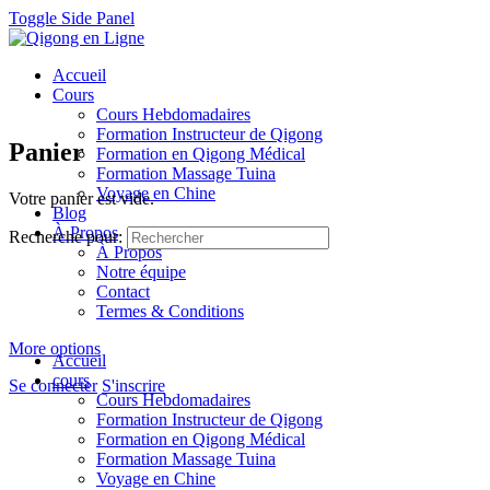
Toggle Side Panel
Accueil
Cours
Cours Hebdomadaires
Formation Instructeur de Qigong
Panier
Formation en Qigong Médical
Formation Massage Tuina
Voyage en Chine
Votre panier est vide.
Blog
À Propos
Recherche pour:
À Propos
Notre équipe
Contact
Termes & Conditions
More options
Accueil
cours
Se connecter
S'inscrire
Cours Hebdomadaires
Formation Instructeur de Qigong
Formation en Qigong Médical
Formation Massage Tuina
Voyage en Chine