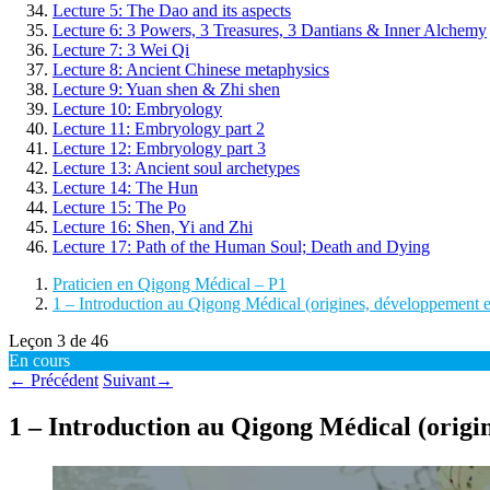
Lecture 5: The Dao and its aspects
Lecture 6: 3 Powers, 3 Treasures, 3 Dantians & Inner Alchemy
Lecture 7: 3 Wei Qi
Lecture 8: Ancient Chinese metaphysics
Lecture 9: Yuan shen & Zhi shen
Lecture 10: Embryology
Lecture 11: Embryology part 2
Lecture 12: Embryology part 3
Lecture 13: Ancient soul archetypes
Lecture 14: The Hun
Lecture 15: The Po
Lecture 16: Shen, Yi and Zhi
Lecture 17: Path of the Human Soul; Death and Dying
Praticien en Qigong Médical – P1
1 – Introduction au Qigong Médical (origines, développement e
Leçon 3
de 46
En cours
←
Précédent
Suivant
→
1 – Introduction au Qigong Médical (origi