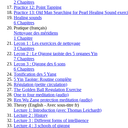
2 Chapitres
Practice 12: Point Tapping
Practice 13: Old Man Searching for Pearl Healing Sound exerc
Healing sounds
6 Chapitres
Pratique (français)
Nettoyage des méridiens
1 Chapitre
Leçon 1 : Les exercices de nettoyage
3 Chapitres
Leçon 2 : Le Qigong taoïste des 5 organes Yin
7 Chapitres
Leçon 3 : Qigong des 6 sons
6 Chapitres
Tonification des 5 Yang
5 Yin Taoïste: Routine complète
Régulation (petite circulation)
The Golden Ball Regulation Exercise
One to four meditation (audio)
Ren Wu Zang protection meditation (audio)
Theory (English - Avec sous-titre fr)
Lecture 1: Introduction (avec Thomas Leichardt)
Lecture 2 : History
Lecture 3 : Different forms of intelligence
Lecture 4 : 3 schools of qigong