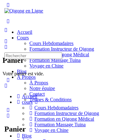
Toggle
Side
Panel
More
options
Accueil
Cours
Cours Hebdomadaires
Formation Instructeur de Qigong
Formation en Qigong Médical
Recherche
Panier
Formation Massage Tuina
pour:
Voyage en Chine
Blog
Votre panier est vide.
À Propos
À Propos
Notre équipe
Contact
Accueil
Termes & Conditions
cours
Cours Hebdomadaires
Formation Instructeur de Qigong
Formation en Qigong Médical
Formation Massage Tuina
Panier
Voyage en Chine
Blog