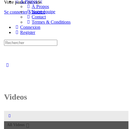
À Propos
Votre panier est vide.
À Propos
Notre équipe
Se connecter
S'inscrire
Contact
Termes & Conditions
Connexion
Register
Recherche
pour:
Close
search
Videos
Menu
Items
All Videos