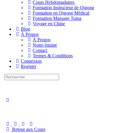
Cours Hebdomadaires
Formation Instructeur de Qigong
Formation en Qigong Médical
Formation Massage Tuina
Voyage en Chine
Blog
À Propos
À Propos
Notre équipe
Contact
Termes & Conditions
Connexion
Register
Recherche
pour:
Close
search
Retour aux Cours