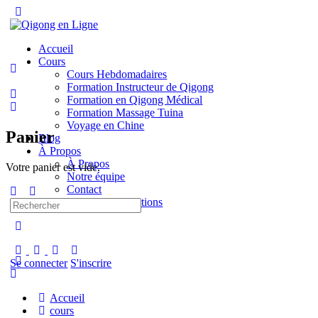
Toggle
Side
Panel
Accueil
Cours
Cours Hebdomadaires
Formation Instructeur de Qigong
Formation en Qigong Médical
Formation Massage Tuina
Voyage en Chine
Panier
Blog
À Propos
À Propos
Votre panier est vide.
Notre équipe
Contact
Termes & Conditions
Recherche
pour:
More
options
Se connecter
S'inscrire
Accueil
cours