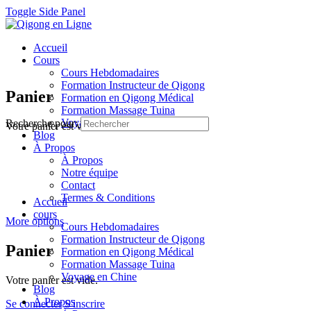
Toggle Side Panel
Accueil
Cours
Cours Hebdomadaires
Formation Instructeur de Qigong
Panier
Formation en Qigong Médical
Formation Massage Tuina
Voyage en Chine
Recherche pour:
Votre panier est vide.
Blog
À Propos
À Propos
Notre équipe
Contact
Termes & Conditions
Accueil
cours
More options
Cours Hebdomadaires
Formation Instructeur de Qigong
Panier
Formation en Qigong Médical
Formation Massage Tuina
Voyage en Chine
Votre panier est vide.
Blog
À Propos
Se connecter
S'inscrire