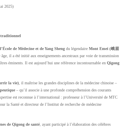
ai 2025)
traditionnel
e l’École de Médecine et de Yang Sheng
du légendaire
Mont Emei (峨眉
e âge, il a été initié aux enseignements ancestraux par voie de transmission
maîtres éminents. Il est aujourd’hui une référence incontournable en
Qigong
rir la vie)
, il maîtrise les grandes disciplines de la médecine chinoise –
apeutique
– qu’il associe à une profonde compréhension des courants
xpertise est reconnue à l’international : professeur à l’Université de MTC
ur la Santé et directeur de l’Institut de recherche de médecine
rnes de Qigong de santé
, ayant participé à l’élaboration des célèbres