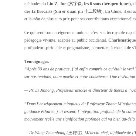
méthodes du
Liu Zi Jue (六字诀, les 6 sons thérapeutiques), d
des 12 Brocarts (Shi er duan jin 十二段锦)
. En Chine, il est a
et lauréat de plusieurs prix pour ses contributions exceptionnelle
Ce qui rend son enseignement unique, c’est son incroyable capac
pédagogie vivante, adaptée au public occidental.
Charismatique,
profondeur spirituelle et pragmatisme, permettant à chacun de s’
Témoignages:
“Après 30 ans de pratique, j’ai enfin compris ce qu’était le vr
sur nos tendons, notre moelle et notre conscience. Une révélation
— Pr. Li Jinhong, Professeur associé et directeur de thèses à l’
“Dans l’enseignement minutieux du Professeur Zhang Mingliang, 
guidance éclairée, j’ai ressenti l’intégration profonde de la cult
mouvement recèle une signification profonde qui va bien au-delà
— Dr Wang Zhuanhong (王转红), Médecin-chef, diplômée de l’Univ