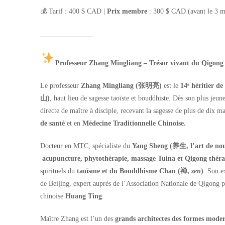
💰 Tarif : 400 $ CAD |
Prix membre
: 300 $ CAD (avant le 3 m
_______________
Professeur Zhang Mingliang – Trésor vivant du Qigong 
Le professeur
Zhang Mingliang (张明亮)
est le
14ᵉ héritier d
山)
, haut lieu de sagesse taoïste et bouddhiste. Dès son plus jeun
directe de maître à disciple, recevant la sagesse de plus de dix 
de santé
et en
Médecine Traditionnelle Chinoise.
Docteur en MTC, spécialiste du
Yang Sheng (养生, l’art de nour
acupuncture, phytothérapie, massage Tuina et Qigong thér
spirituels du
taoïsme et du Bouddhisme Chan (禅,
zen
)
. Son e
de Beijing, expert auprès de l’Association Nationale de Qigong po
chinoise
Huang Ting
.
Maître Zhang est l’un des
grands architectes des formes mode