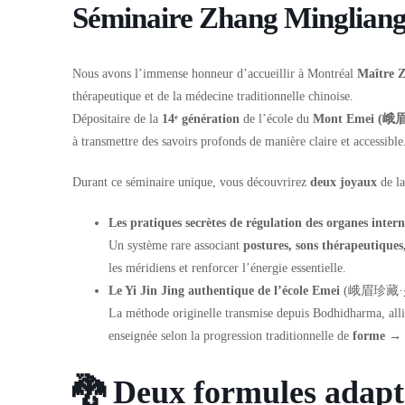
Séminaire Zhang Minglian
Nous avons l’immense honneur d’accueillir à Montréal
Maître 
thérapeutique et de la médecine traditionnelle chinoise.
Dépositaire de la
14ᵉ génération
de l’école du
Mont Emei (峨
à transmettre des savoirs profonds de manière claire et accessible
Durant ce séminaire unique, vous découvrirez
deux joyaux
de la
Les pratiques secrètes de régulation des organes intern
Un système rare associant
postures, sons thérapeutique
les méridiens et renforcer l’énergie essentielle.
Le Yi Jin Jing authentique de l’école Emei
(峨眉珍藏·
La méthode originelle transmise depuis Bodhidharma, all
enseignée selon la progression traditionnelle de
forme → f
🐉 Deux formules adapté