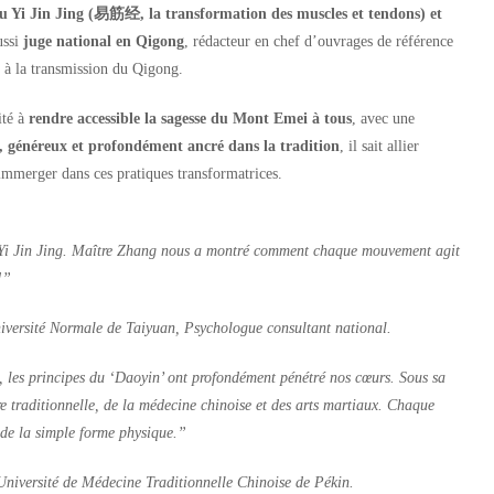
u Yi Jin Jing (易筋经, la transformation des muscles et tendons) et
ussi
juge national en Qigong
, rédacteur en chef d’ouvrages de référence
s à la transmission du Qigong.
ité à
rendre accessible la sagesse du Mont Emei à tous
, avec une
 généreux et profondément ancré dans la tradition
, il sait allier
immerger dans ces pratiques transformatrices.
ai Yi Jin Jing. Maître Zhang nous a montré comment chaque mouvement agit
!”
Université Normale de Taiyuan, Psychologue consultant national.
les principes du ‘Daoyin’ ont profondément pénétré nos cœurs. Sous sa
ure traditionnelle, de la médecine chinoise et des arts martiaux. Chaque
 de la simple forme physique.”
ersité de Médecine Traditionnelle Chinoise de Pékin.