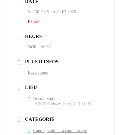
DATE
Juil 30 2025
- Août 03 2025
Expiré!
HEURE
9h30 - 16h30
PLUS D'INFOS
Inscriptions
LIEU
Noema Studio
9850 Bd Parkway, Anjou, QC H1J 1P5
CATÉGORIE
Cours gratuit - La communauté