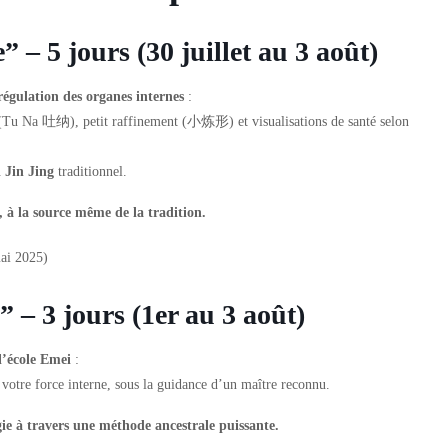
” – 5 jours (30 juillet au 3 août)
régulation des organes internes
:
le (Tu Na 吐纳), petit raffinement (小炼形) et visualisations de santé selon
i Jin Jing
traditionnel.
 à la source même de la tradition.
ai 2025)
 – 3 jours (1er au 3 août)
l’école Emei
:
 votre force interne, sous la guidance d’un maître reconnu.
gie à travers une méthode ancestrale puissante.