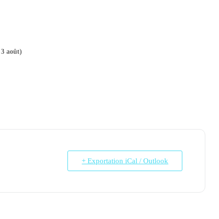
 3 août)
+ Exportation iCal / Outlook