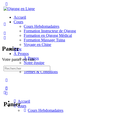
Toggle
Side
Panel
Accueil
Cours
Cours Hebdomadaires
Formation Instructeur de Qigong
Formation en Qigong Médical
Formation Massage Tuina
Voyage en Chine
Panier
Blog
À Propos
À Propos
Votre panier est vide.
Notre équipe
Contact
Recherche
Termes & Conditions
pour:
More
options
Accueil
Panier
cours
Cours Hebdomadaires