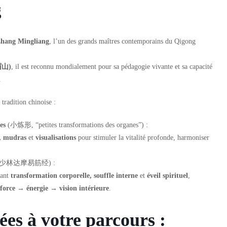
g
Zhang Mingliang
, l’un des grands maîtres contemporains du Qigong
眉山)
, il est reconnu mondialement pour sa pédagogie vivante et sa capacité
.
 tradition chinoise :
es
(小炼形, “petites transformations des organes”) :
s, mudras
et
visualisations
pour stimuler la vitalité profonde, harmoniser
少林达摩易筋经) :
iant
transformation corporelle, souffle interne
et
éveil spirituel
,
orce → énergie → vision intérieure
.
es à votre parcours :