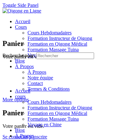
Toggle Side Panel
Accueil
Cours
Cours Hebdomadaires
Formation Instructeur de Qigong
Panier
Formation en Qigong Médical
Formation Massage Tuina
Voyage en Chine
Recherche pour:
Votre panier est vide.
Blog
À Propos
À Propos
Notre équipe
Contact
Termes & Conditions
Accueil
cours
More options
Cours Hebdomadaires
Formation Instructeur de Qigong
Panier
Formation en Qigong Médical
Formation Massage Tuina
Voyage en Chine
Votre panier est vide.
Blog
À Propos
Se connecter
S'inscrire