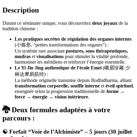
Description
Durant ce séminaire unique, vous découvrirez
deux joyaux
de la
tradition chinoise :
Les pratiques secrètes de régulation des organes internes
(小炼形, “petites transformations des organes”) :
Un système rare associant
postures, sons thérapeutiques,
mudras
et
visualisations
pour stimuler la vitalité profonde,
harmoniser les méridiens et renforcer l’énergie essentielle.
Le Yi Jin Jing authentique de l’école Emei
(峨眉珍藏·少
林达摩易筋经) :
La méthode originelle transmise depuis Bodhidharma, alliant
transformation corporelle, souffle interne
et
éveil spirituel
,
enseignée selon la progression traditionnelle de
forme →
force → énergie → vision intérieure
.
🐉 Deux formules adaptées à votre
parcours :
☯️ Forfait “Voie de l’Alchimiste” – 5 jours (30 juillet