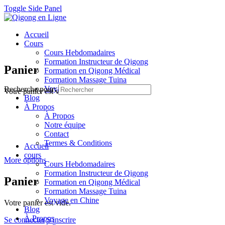
Toggle Side Panel
Accueil
Cours
Cours Hebdomadaires
Formation Instructeur de Qigong
Panier
Formation en Qigong Médical
Formation Massage Tuina
Voyage en Chine
Recherche pour:
Votre panier est vide.
Blog
À Propos
À Propos
Notre équipe
Contact
Termes & Conditions
Accueil
cours
More options
Cours Hebdomadaires
Formation Instructeur de Qigong
Panier
Formation en Qigong Médical
Formation Massage Tuina
Voyage en Chine
Votre panier est vide.
Blog
À Propos
Se connecter
S'inscrire