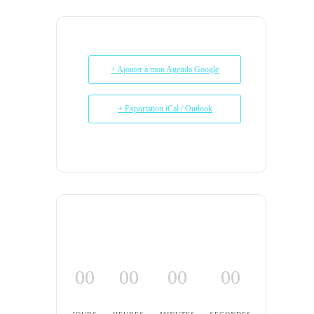
+ Ajouter à mon Agenda Google
+ Exportation iCal / Outlook
00
00
00
00