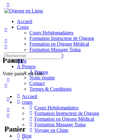
Toggle
Side
Panel
Accueil
Cours
Cours Hebdomadaires
Formation Instructeur de Qigong
Formation en Qigong Médical
Formation Massage Tuina
Recherche
Voyage en Chine
Panier
pour:
Blog
À Propos
À Propos
Votre panier est vide.
Notre équipe
Contact
Termes & Conditions
Accueil
More
cours
options
Cours Hebdomadaires
Formation Instructeur de Qigong
Formation en Qigong Médical
Formation Massage Tuina
Panier
Voyage en Chine
Blog