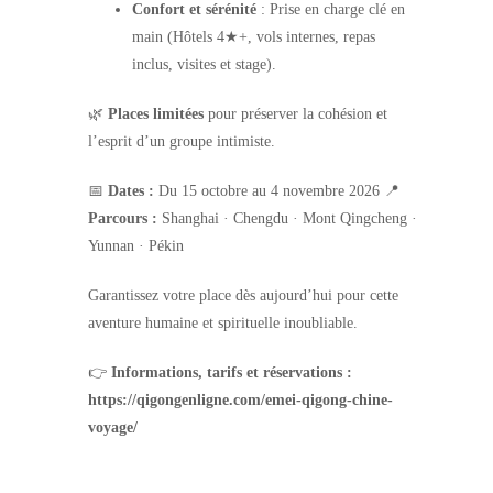
Confort et sérénité
: Prise en charge clé en
main (Hôtels 4★+, vols internes, repas
inclus, visites et stage).
🌿
Places limitées
pour préserver la cohésion et
l’esprit d’un groupe intimiste.
📅
Dates :
Du 15 octobre au 4 novembre 2026 📍
Parcours :
Shanghai · Chengdu · Mont Qingcheng ·
Yunnan · Pékin
Garantissez votre place dès aujourd’hui pour cette
aventure humaine et spirituelle inoubliable.
👉
Informations, tarifs et réservations :
https://qigongenligne.com/emei-qigong-chine-
voyage/