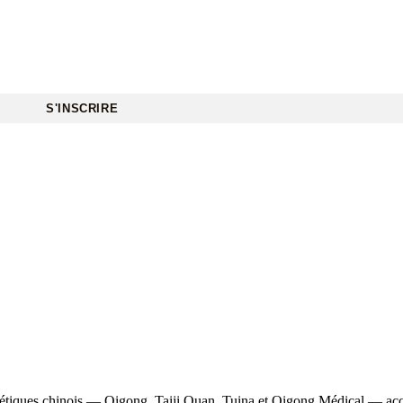
S'INSCRIRE
gétiques chinois — Qigong, Taiji Quan, Tuina et Qigong Médical — access