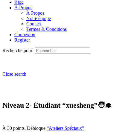
Blog
À Propos
À Propos
Notre équipe
Contact
Termes & Conditions
Connexion
Register
Recherche pour:
Close search
Niveau 2- Étudiant “xuesheng”🧑‍🎓
À 30 points. Débloque
“Ateliers Spéciaux”