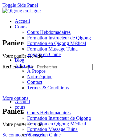
Toggle Side Panel
Accueil
Cours
Cours Hebdomadaires
Formation Instructeur de Qigong
Panier
Formation en Qigong Médical
Formation Massage Tuina
Voyage en Chine
Votre panier est vide.
Blog
À Propos
Recherche pour:
À Propos
Notre équipe
Contact
Termes & Conditions
More options
Accueil
cours
Panier
Cours Hebdomadaires
Formation Instructeur de Qigong
Formation en Qigong Médical
Votre panier est vide.
Formation Massage Tuina
Se connecter
Voyage en Chine
S'inscrire