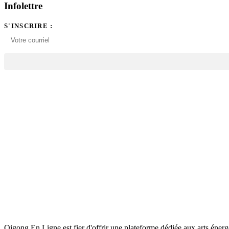
Infolettre
S'INSCRIRE :
Qigong En Ligne est fier d'offrir une plateforme dédiée aux arts éner