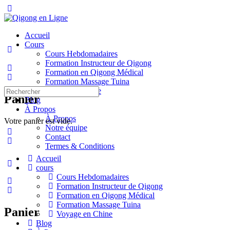
Toggle
Side
Panel
Accueil
Cours
Cours Hebdomadaires
Formation Instructeur de Qigong
Formation en Qigong Médical
Formation Massage Tuina
Recherche
Voyage en Chine
Panier
pour:
Blog
À Propos
À Propos
Votre panier est vide.
Notre équipe
Contact
Termes & Conditions
Accueil
More
cours
options
Cours Hebdomadaires
Formation Instructeur de Qigong
Formation en Qigong Médical
Formation Massage Tuina
Panier
Voyage en Chine
Blog