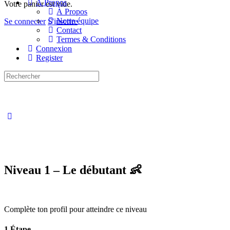
À Propos
Votre panier est vide.
À Propos
Notre équipe
Se connecter
S'inscrire
Contact
Termes & Conditions
Connexion
Register
Recherche
pour:
Close
search
Niveau 1 – Le débutant 👶
Complète ton profil pour atteindre ce niveau
1 Étape