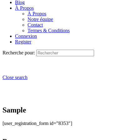
Blog
À Propos
À Propos
Notre équipe
Contact
Termes & Conditions
Connexion
Register
Recherche pour:
Close search
Sample
[user_registration_form id=”8353″]