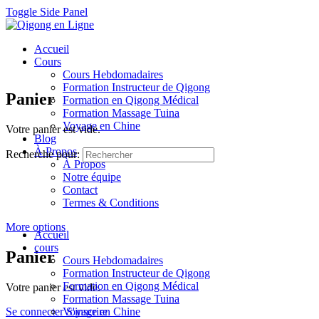
Toggle Side Panel
Accueil
Cours
Cours Hebdomadaires
Formation Instructeur de Qigong
Panier
Formation en Qigong Médical
Formation Massage Tuina
Voyage en Chine
Votre panier est vide.
Blog
À Propos
Recherche pour:
À Propos
Notre équipe
Contact
Termes & Conditions
More options
Accueil
cours
Panier
Cours Hebdomadaires
Formation Instructeur de Qigong
Formation en Qigong Médical
Votre panier est vide.
Formation Massage Tuina
Se connecter
Voyage en Chine
S'inscrire