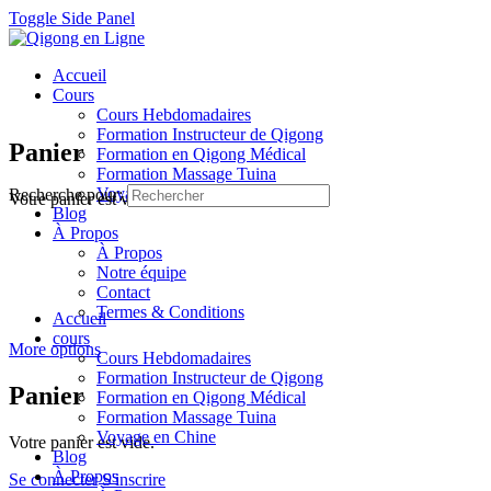
Toggle Side Panel
Accueil
Cours
Cours Hebdomadaires
Formation Instructeur de Qigong
Panier
Formation en Qigong Médical
Formation Massage Tuina
Voyage en Chine
Recherche pour:
Votre panier est vide.
Blog
À Propos
À Propos
Notre équipe
Contact
Termes & Conditions
Accueil
cours
More options
Cours Hebdomadaires
Formation Instructeur de Qigong
Panier
Formation en Qigong Médical
Formation Massage Tuina
Voyage en Chine
Votre panier est vide.
Blog
À Propos
Se connecter
S'inscrire