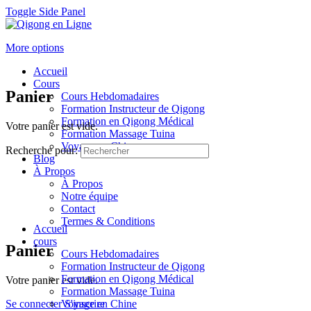
Toggle Side Panel
More options
Accueil
Cours
Panier
Cours Hebdomadaires
Formation Instructeur de Qigong
Formation en Qigong Médical
Votre panier est vide.
Formation Massage Tuina
Voyage en Chine
Recherche pour:
Blog
À Propos
À Propos
Notre équipe
Contact
Termes & Conditions
Accueil
cours
Panier
Cours Hebdomadaires
Formation Instructeur de Qigong
Formation en Qigong Médical
Votre panier est vide.
Formation Massage Tuina
Se connecter
Voyage en Chine
S'inscrire