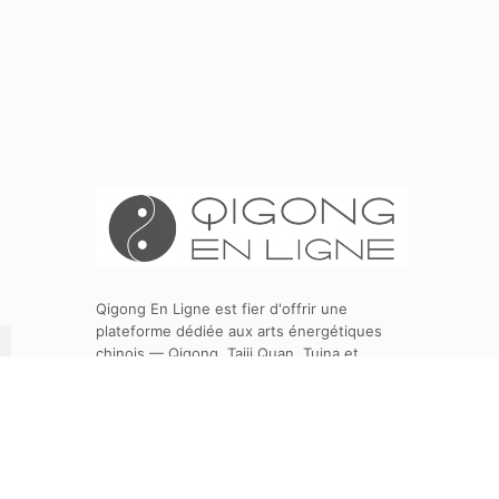
Qigong En Ligne est fier d'offrir une
plateforme dédiée aux arts énergétiques
chinois — Qigong, Taiji Quan, Tuina et
Qigong Médical — accessible à tous et
conçue pour soutenir la santé et le mieux-
être global de ses membres.