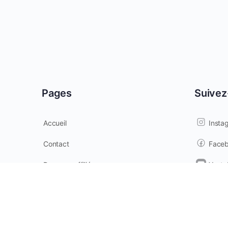
Pages
Suivez
Accueil
Insta
Contact
Face
Devenez affilié
Youtu
Termes & Conditions
Twitte
© 2026 - Qigong en Ligne -
Institut de Qigong du Québe