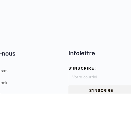
Infolettre
-nous
S'INSCRIRE :
gram
book
S'INSCRIRE
be
r
c