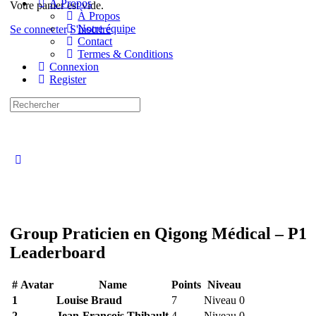
À Propos
Votre panier est vide.
À Propos
Notre équipe
Se connecter
S'inscrire
Contact
Termes & Conditions
Connexion
Register
Recherche
pour:
Close
search
Group Praticien en Qigong Médical – P1
Leaderboard
#
Avatar
Name
Points
Niveau
1
Louise Braud
7
Niveau 0
2
Jean-Francois Thibault
4
Niveau 0