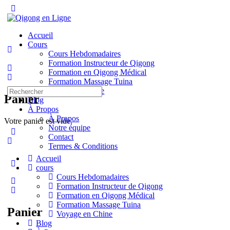
Toggle
Side
Panel
Accueil
Cours
Cours Hebdomadaires
Formation Instructeur de Qigong
Formation en Qigong Médical
Formation Massage Tuina
Recherche
Voyage en Chine
Panier
pour:
Blog
À Propos
À Propos
Votre panier est vide.
Notre équipe
Contact
Termes & Conditions
Accueil
More
cours
options
Cours Hebdomadaires
Formation Instructeur de Qigong
Formation en Qigong Médical
Formation Massage Tuina
Panier
Voyage en Chine
Blog