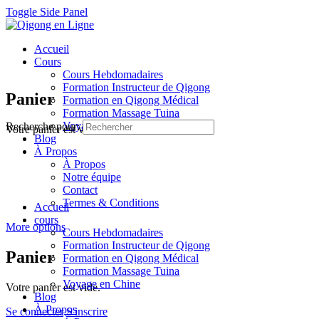
Toggle Side Panel
Accueil
Cours
Cours Hebdomadaires
Formation Instructeur de Qigong
Panier
Formation en Qigong Médical
Formation Massage Tuina
Voyage en Chine
Recherche pour:
Votre panier est vide.
Blog
À Propos
À Propos
Notre équipe
Contact
Termes & Conditions
Accueil
cours
More options
Cours Hebdomadaires
Formation Instructeur de Qigong
Panier
Formation en Qigong Médical
Formation Massage Tuina
Voyage en Chine
Votre panier est vide.
Blog
À Propos
Se connecter
S'inscrire