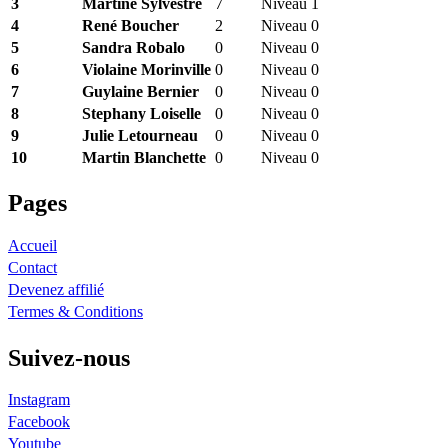
3
Martine Sylvestre
7
Niveau 1
4
René Boucher
2
Niveau 0
5
Sandra Robalo
0
Niveau 0
6
Violaine Morinville
0
Niveau 0
7
Guylaine Bernier
0
Niveau 0
8
Stephany Loiselle
0
Niveau 0
9
Julie Letourneau
0
Niveau 0
10
Martin Blanchette
0
Niveau 0
Pages
Accueil
Contact
Devenez affilié
Termes & Conditions
Suivez-nous
Instagram
Facebook
Youtube