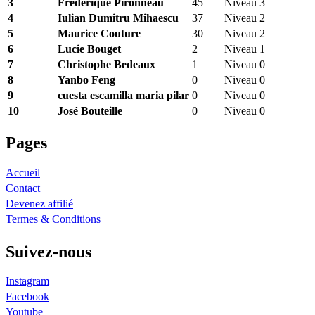
3
Frédérique Pironneau
45
Niveau 3
4
Iulian Dumitru Mihaescu
37
Niveau 2
5
Maurice Couture
30
Niveau 2
6
Lucie Bouget
2
Niveau 1
7
Christophe Bedeaux
1
Niveau 0
8
Yanbo Feng
0
Niveau 0
9
cuesta escamilla maria pilar
0
Niveau 0
10
José Bouteille
0
Niveau 0
Pages
Accueil
Contact
Devenez affilié
Termes & Conditions
Suivez-nous
Instagram
Facebook
Youtube