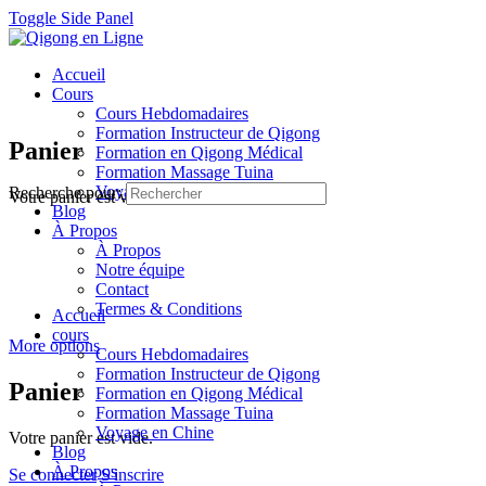
Toggle Side Panel
Accueil
Cours
Cours Hebdomadaires
Formation Instructeur de Qigong
Panier
Formation en Qigong Médical
Formation Massage Tuina
Voyage en Chine
Recherche pour:
Votre panier est vide.
Blog
À Propos
À Propos
Notre équipe
Contact
Termes & Conditions
Accueil
cours
More options
Cours Hebdomadaires
Formation Instructeur de Qigong
Panier
Formation en Qigong Médical
Formation Massage Tuina
Voyage en Chine
Votre panier est vide.
Blog
À Propos
Se connecter
S'inscrire