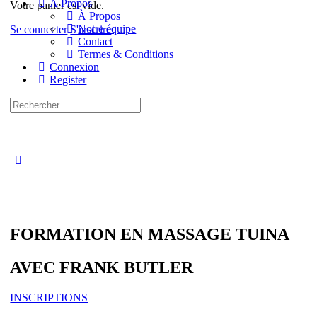
À Propos
Votre panier est vide.
À Propos
Notre équipe
Se connecter
S'inscrire
Contact
Termes & Conditions
Connexion
Register
Recherche
pour:
Close
search
FORMATION EN MASSAGE TUINA
AVEC FRANK BUTLER
INSCRIPTIONS