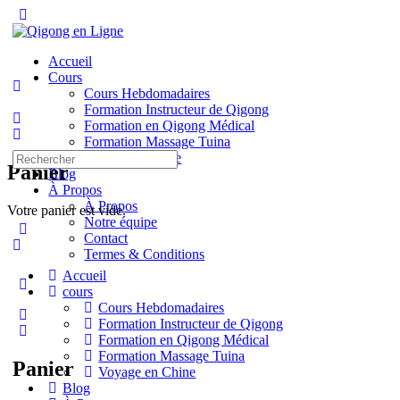
Toggle
Side
Panel
Accueil
Cours
Cours Hebdomadaires
Formation Instructeur de Qigong
Formation en Qigong Médical
Formation Massage Tuina
Recherche
Voyage en Chine
Panier
pour:
Blog
À Propos
À Propos
Votre panier est vide.
Notre équipe
Contact
Termes & Conditions
Accueil
More
cours
options
Cours Hebdomadaires
Formation Instructeur de Qigong
Formation en Qigong Médical
Formation Massage Tuina
Panier
Voyage en Chine
Blog