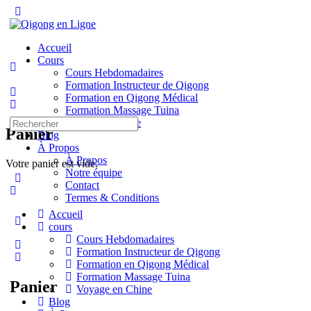
Toggle
Side
Panel
Accueil
Cours
Cours Hebdomadaires
Formation Instructeur de Qigong
Formation en Qigong Médical
Formation Massage Tuina
Recherche
Voyage en Chine
Panier
pour:
Blog
À Propos
À Propos
Votre panier est vide.
Notre équipe
Contact
Termes & Conditions
Accueil
More
cours
options
Cours Hebdomadaires
Formation Instructeur de Qigong
Formation en Qigong Médical
Formation Massage Tuina
Panier
Voyage en Chine
Blog