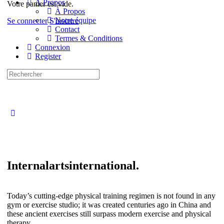
À Propos
Votre panier est vide.
À Propos
Notre équipe
Se connecter
S'inscrire
Contact
Termes & Conditions
Connexion
Register
Recherche
pour:
Close
search
Internalartsinternational.
Today’s cutting-edge physical training regimen is not found in any
gym or exercise studio; it was created centuries ago in China and
these ancient exercises still surpass modern exercise and physical
therapy