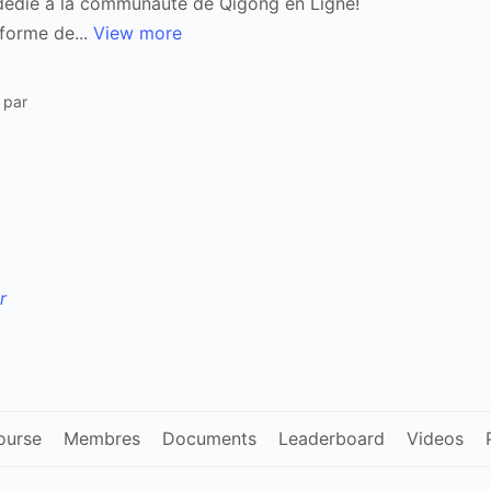
dédié à la communauté de Qigong en Ligne!
forme de...
View more
 par
ourse
Membres
Documents
Leaderboard
Videos