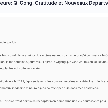
rieure: Qi Gong, Gratitude et Nouveaux Départs
bler parfois.
ns le corps et d’une atteinte du système nerveux par Lyme que j’ai commencé le Qig
ion, je me sentais toujours mieux après le Qigong qu’avant. J’ai mis en veille 
e, plantes et habitudes de vie.
ical depuis 2022, j’apprends les soins complémentaires en médecine chinoise, en
nombreux médecins et neurologues ne m’ont pas aidé dans mes conditions.
e Chinoise m’ont permis de réadapter mon corps dans une vie nourrissante pour les