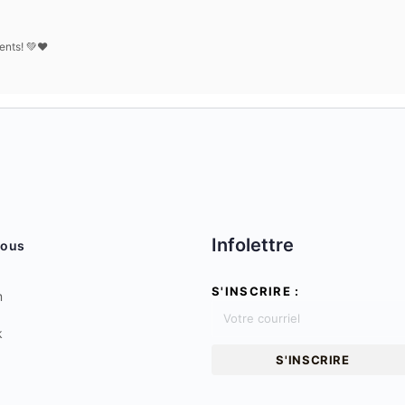
ents! 💚❤
Infolettre
nous
S'INSCRIRE :
m
k
S'INSCRIRE