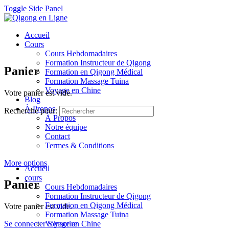
Toggle Side Panel
Accueil
Cours
Cours Hebdomadaires
Formation Instructeur de Qigong
Panier
Formation en Qigong Médical
Formation Massage Tuina
Voyage en Chine
Votre panier est vide.
Blog
À Propos
Recherche pour:
À Propos
Notre équipe
Contact
Termes & Conditions
More options
Accueil
cours
Panier
Cours Hebdomadaires
Formation Instructeur de Qigong
Formation en Qigong Médical
Votre panier est vide.
Formation Massage Tuina
Se connecter
Voyage en Chine
S'inscrire