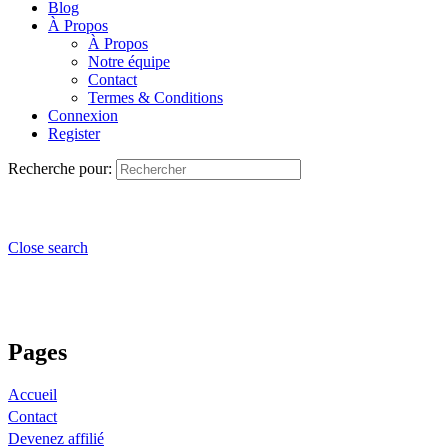
Blog
À Propos
À Propos
Notre équipe
Contact
Termes & Conditions
Connexion
Register
Recherche pour:
Close search
Pages
Accueil
Contact
Devenez affilié