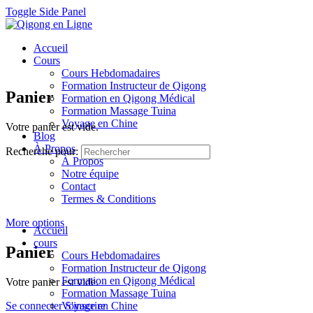
Toggle Side Panel
Accueil
Cours
Cours Hebdomadaires
Formation Instructeur de Qigong
Panier
Formation en Qigong Médical
Formation Massage Tuina
Voyage en Chine
Votre panier est vide.
Blog
À Propos
Recherche pour:
À Propos
Notre équipe
Contact
Termes & Conditions
More options
Accueil
cours
Panier
Cours Hebdomadaires
Formation Instructeur de Qigong
Formation en Qigong Médical
Votre panier est vide.
Formation Massage Tuina
Se connecter
Voyage en Chine
S'inscrire