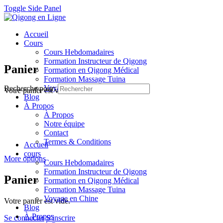
Toggle Side Panel
Accueil
Cours
Cours Hebdomadaires
Formation Instructeur de Qigong
Panier
Formation en Qigong Médical
Formation Massage Tuina
Voyage en Chine
Recherche pour:
Votre panier est vide.
Blog
À Propos
À Propos
Notre équipe
Contact
Termes & Conditions
Accueil
cours
More options
Cours Hebdomadaires
Formation Instructeur de Qigong
Panier
Formation en Qigong Médical
Formation Massage Tuina
Voyage en Chine
Votre panier est vide.
Blog
À Propos
Se connecter
S'inscrire