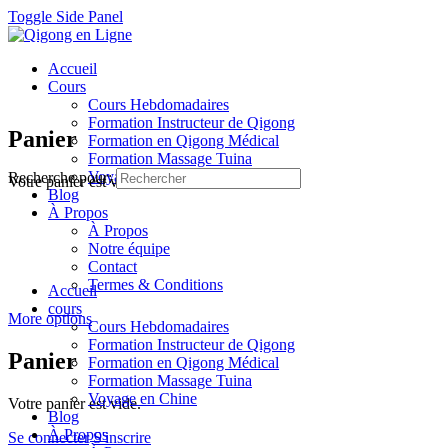
Toggle Side Panel
Accueil
Cours
Cours Hebdomadaires
Formation Instructeur de Qigong
Panier
Formation en Qigong Médical
Formation Massage Tuina
Voyage en Chine
Recherche pour:
Votre panier est vide.
Blog
À Propos
À Propos
Notre équipe
Contact
Termes & Conditions
Accueil
cours
More options
Cours Hebdomadaires
Formation Instructeur de Qigong
Panier
Formation en Qigong Médical
Formation Massage Tuina
Voyage en Chine
Votre panier est vide.
Blog
À Propos
Se connecter
S'inscrire