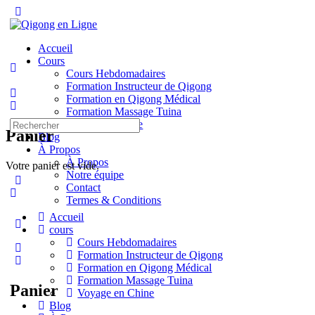
Toggle
Side
Panel
Accueil
Cours
Cours Hebdomadaires
Formation Instructeur de Qigong
Formation en Qigong Médical
Formation Massage Tuina
Recherche
Voyage en Chine
Panier
pour:
Blog
À Propos
À Propos
Votre panier est vide.
Notre équipe
Contact
Termes & Conditions
Accueil
More
cours
options
Cours Hebdomadaires
Formation Instructeur de Qigong
Formation en Qigong Médical
Formation Massage Tuina
Panier
Voyage en Chine
Blog