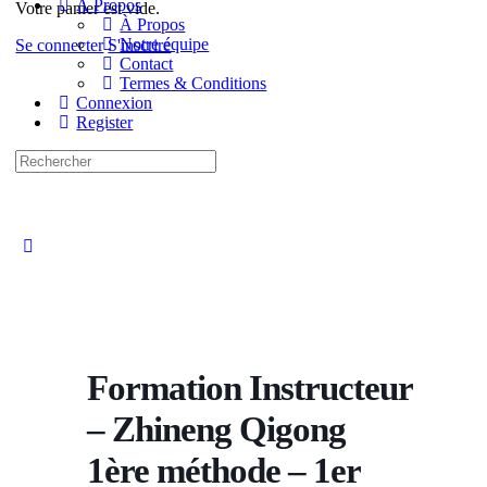
À Propos
Votre panier est vide.
À Propos
Notre équipe
Se connecter
S'inscrire
Contact
Termes & Conditions
Connexion
Register
Recherche
pour:
Close
search
Formation Instructeur
– Zhineng Qigong
1ère méthode – 1er