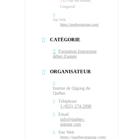
1525 rue Ste-Hélène,
Longueuil
Site Web
https://quebecqigong.com/
CATÉGORIE
Formation Instructeur
début d'année
ORGANISATEUR
Institut de Qigong du
Québec
Téléphone
1 (855) 274-2998
Email
info@quebec-
qigong.com
Site Web
https://quebecqigong.com/