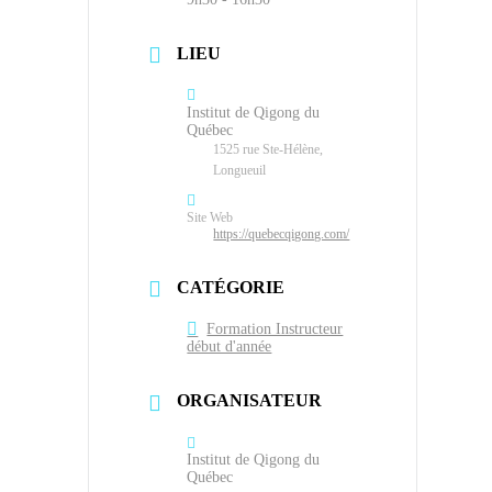
LIEU
Institut de Qigong du
Québec
1525 rue Ste-Hélène,
Longueuil
Site Web
https://quebecqigong.com/
CATÉGORIE
Formation Instructeur
début d'année
ORGANISATEUR
Institut de Qigong du
Québec