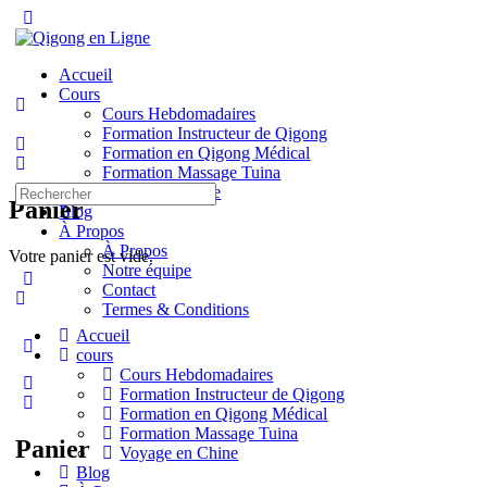
Toggle
Side
Panel
Accueil
Cours
Cours Hebdomadaires
Formation Instructeur de Qigong
Formation en Qigong Médical
Formation Massage Tuina
Recherche
Voyage en Chine
Panier
pour:
Blog
À Propos
À Propos
Votre panier est vide.
Notre équipe
Contact
Termes & Conditions
Accueil
More
cours
options
Cours Hebdomadaires
Formation Instructeur de Qigong
Formation en Qigong Médical
Formation Massage Tuina
Panier
Voyage en Chine
Blog