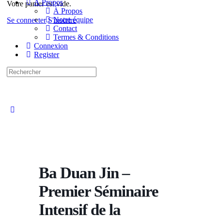
À Propos
Votre panier est vide.
À Propos
Notre équipe
Se connecter
S'inscrire
Contact
Termes & Conditions
Connexion
Register
Recherche
pour:
Close
search
Ba Duan Jin –
Premier Séminaire
Intensif de la