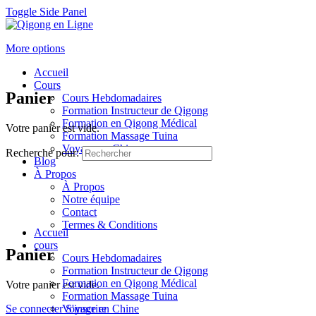
Toggle Side Panel
More options
Accueil
Cours
Panier
Cours Hebdomadaires
Formation Instructeur de Qigong
Formation en Qigong Médical
Votre panier est vide.
Formation Massage Tuina
Voyage en Chine
Recherche pour:
Blog
À Propos
À Propos
Notre équipe
Contact
Termes & Conditions
Accueil
cours
Panier
Cours Hebdomadaires
Formation Instructeur de Qigong
Formation en Qigong Médical
Votre panier est vide.
Formation Massage Tuina
Se connecter
Voyage en Chine
S'inscrire