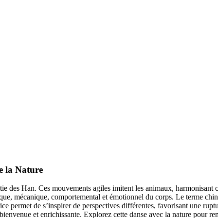
e la Nature
e des Han. Ces mouvements agiles imitent les animaux, harmonisant corp
ue, mécanique, comportemental et émotionnel du corps. Le terme chinois
ce permet de s’inspirer de perspectives différentes, favorisant une rupt
envenue et enrichissante. Explorez cette danse avec la nature pour renfor