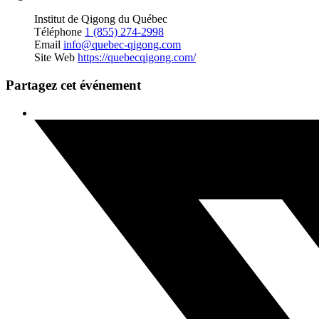
Institut de Qigong du Québec
Téléphone
1 (855) 274-2998
Email
info@quebec-qigong.com
Site Web
https://quebecqigong.com/
Partagez cet événement