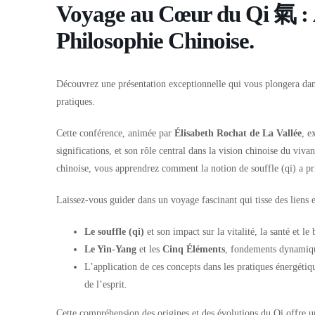
Voyage au Cœur du Qi 氣 : A
Philosophie Chinoise.
Découvrez une présentation exceptionnelle qui vous plongera dans
pratiques.
Cette conférence, animée par
Élisabeth Rochat de La Vallée
, e
significations, et son rôle central dans la vision chinoise du viv
chinoise, vous apprendrez comment la notion de souffle (qi) a pris
Laissez-vous guider dans un voyage fascinant qui tisse des liens e
Le souffle (qi)
et son impact sur la vitalité, la santé et le 
Le Yin-Yang
et les
Cinq Éléments
, fondements dynamique
L’application de ces concepts dans les pratiques énergét
de l’esprit.
Cette compréhension des origines et des évolutions du Qi offre u