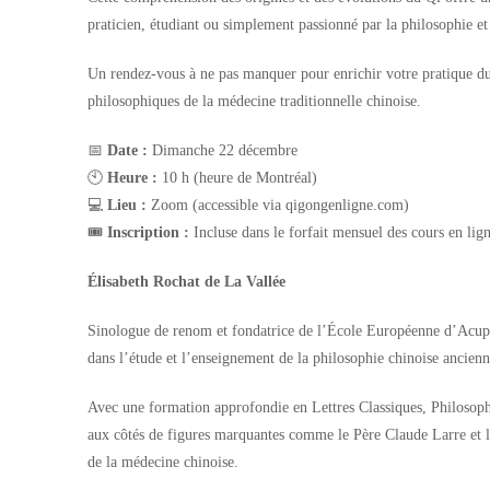
praticien, étudiant ou simplement passionné par la philosophie et 
Un rendez-vous à ne pas manquer pour enrichir votre pratique du Q
philosophiques de la médecine traditionnelle chinoise.
📅
Date :
Dimanche 22 décembre
🕙
Heure :
10 h (heure de Montréal)
💻
Lieu :
Zoom (accessible via qigongenligne.com)
🎟️
Inscription :
Incluse dans le forfait mensuel des cours en lig
Élisabeth Rochat de La Vallée
Sinologue de renom et fondatrice de l’École Européenne d’Acupu
dans l’étude et l’enseignement de la philosophie chinoise ancienn
Avec une formation approfondie en Lettres Classiques, Philosophie
aux côtés de figures marquantes comme le Père Claude Larre et le
de la médecine chinoise.