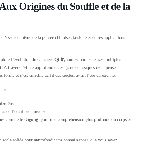
ux Origines du Souffle et de la
 l’essence même de la pensée chinoise classique et de ses applications
xplore l’évolution du caractère
Qi 氣
, son symbolisme, ses multiples
ant. À travers l’étude approfondie des grands classiques de la pensée
 forme et s’est enrichie au fil des siècles, avant l’ère chrétienne.
ntre :
bien-être.
s de l’équilibre universel.
iques comme le
Qigong
, pour une compréhension plus profonde du corps et
n socle solide pour approfondir vos connaissances, que vous soyez