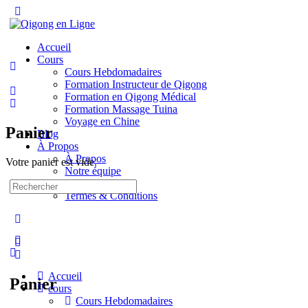
Toggle
Side
Panel
Accueil
Cours
Cours Hebdomadaires
Formation Instructeur de Qigong
Formation en Qigong Médical
Formation Massage Tuina
Voyage en Chine
Panier
Blog
À Propos
À Propos
Votre panier est vide.
Notre équipe
Contact
Recherche
Termes & Conditions
pour:
More
options
Accueil
Panier
cours
Cours Hebdomadaires