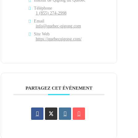
Institut de Qigong du Québec
Téléphone
1 (855) 274-2998
Email
info@quebec-qigong.com
Site Web
https://quebecqigong.com/
PARTAGEZ CET ÉVÉNEMENT