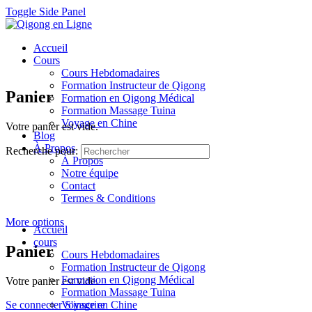
Toggle Side Panel
Accueil
Cours
Cours Hebdomadaires
Formation Instructeur de Qigong
Panier
Formation en Qigong Médical
Formation Massage Tuina
Voyage en Chine
Votre panier est vide.
Blog
À Propos
Recherche pour:
À Propos
Notre équipe
Contact
Termes & Conditions
More options
Accueil
cours
Panier
Cours Hebdomadaires
Formation Instructeur de Qigong
Formation en Qigong Médical
Votre panier est vide.
Formation Massage Tuina
Se connecter
Voyage en Chine
S'inscrire