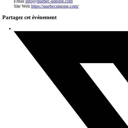
Email
info@quebec-qigong.com
Site Web
https://quebecqigong.com/
Partagez cet événement