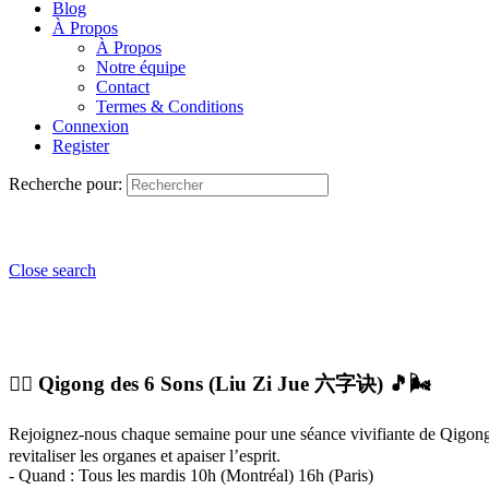
Blog
À Propos
À Propos
Notre équipe
Contact
Termes & Conditions
Connexion
Register
Recherche pour:
Close search
🧘‍♂️ Qigong des 6 Sons (Liu Zi Jue 六字诀) 🎵🌬️
Rejoignez-nous chaque semaine pour une séance vivifiante de Qigong 
revitaliser les organes et apaiser l’esprit.
-️ Quand : Tous les mardis 10h (Montréal) 16h (Paris)