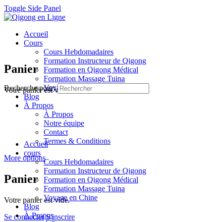
Toggle Side Panel
Accueil
Cours
Cours Hebdomadaires
Formation Instructeur de Qigong
Panier
Formation en Qigong Médical
Formation Massage Tuina
Voyage en Chine
Recherche pour:
Votre panier est vide.
Blog
À Propos
À Propos
Notre équipe
Contact
Termes & Conditions
Accueil
cours
More options
Cours Hebdomadaires
Formation Instructeur de Qigong
Panier
Formation en Qigong Médical
Formation Massage Tuina
Voyage en Chine
Votre panier est vide.
Blog
À Propos
Se connecter
S'inscrire