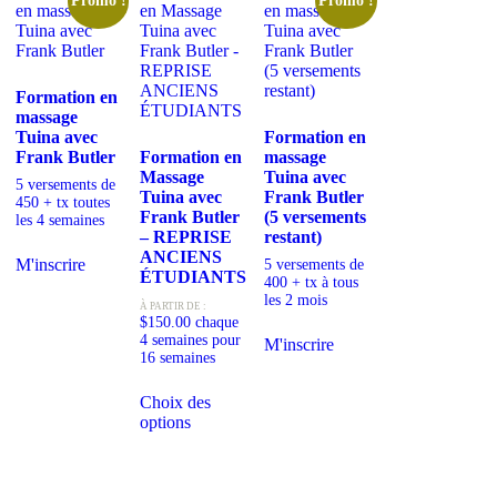
Promo !
Promo !
Formation en
massage
Tuina avec
Formation en
Frank Butler
Formation en
massage
Massage
Tuina avec
5 versements de
Tuina avec
Frank Butler
450 + tx toutes
Frank Butler
(5 versements
les 4 semaines
– REPRISE
restant)
ANCIENS
M'inscrire
5 versements de
ÉTUDIANTS
400 + tx à tous
les 2 mois
À PARTIR DE :
$
150.00
chaque
4 semaines pour
M'inscrire
16 semaines
Ce
Choix des
produit
options
a
plusieurs
variations.
Les