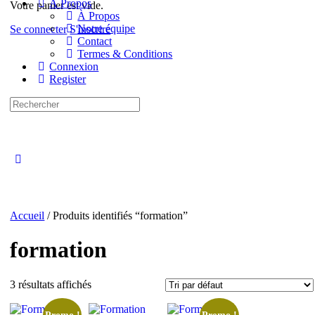
À Propos
Votre panier est vide.
À Propos
Notre équipe
Se connecter
S'inscrire
Contact
Termes & Conditions
Connexion
Register
Recherche
pour:
Close
search
Accueil
/ Produits identifiés “formation”
formation
3 résultats affichés