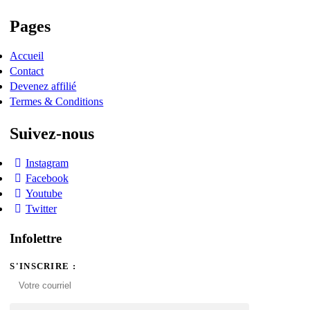
options
peuvent
Pages
être
choisies
sur
Accueil
la
Contact
page
Devenez affilié
du
Termes & Conditions
produit
Suivez-nous
Instagram
Facebook
Youtube
Twitter
Infolettre
S'INSCRIRE :