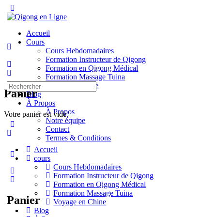
Toggle
Side
Panel
Accueil
Cours
Cours Hebdomadaires
Formation Instructeur de Qigong
Formation en Qigong Médical
Formation Massage Tuina
Recherche
Voyage en Chine
Panier
pour:
Blog
À Propos
À Propos
Votre panier est vide.
Notre équipe
Contact
Termes & Conditions
Accueil
More
cours
options
Cours Hebdomadaires
Formation Instructeur de Qigong
Formation en Qigong Médical
Formation Massage Tuina
Panier
Voyage en Chine
Blog