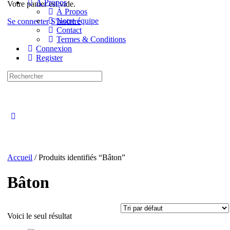
À Propos
Votre panier est vide.
À Propos
Notre équipe
Se connecter
S'inscrire
Contact
Termes & Conditions
Connexion
Register
Recherche
pour:
Close
search
Accueil
/ Produits identifiés “Bâton”
Bâton
Voici le seul résultat