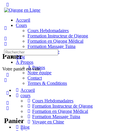
Toggle
Side
Panel
Accueil
Cours
Cours Hebdomadaires
Formation Instructeur de Qigong
Formation en Qigong Médical
Formation Massage Tuina
Recherche
Voyage en Chine
Panier
pour:
Blog
À Propos
À Propos
Votre panier est vide.
Notre équipe
Contact
Termes & Conditions
Accueil
More
cours
options
Cours Hebdomadaires
Formation Instructeur de Qigong
Formation en Qigong Médical
Formation Massage Tuina
Panier
Voyage en Chine
Blog