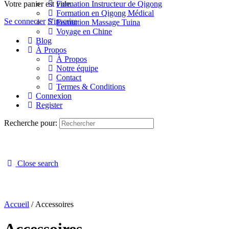
Votre panier est vide.
Formation Instructeur de Qigong
Formation en Qigong Médical
Se connecter
S'inscrire
Formation Massage Tuina
Voyage en Chine
Blog
À Propos
À Propos
Notre équipe
Contact
Termes & Conditions
Connexion
Register
Recherche pour:
Close search
Accueil
/ Accessoires