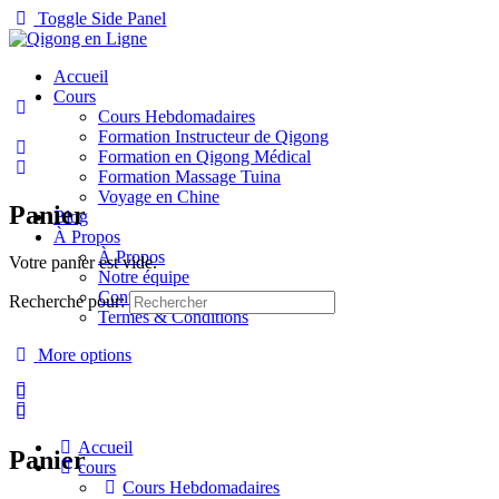
Toggle Side Panel
Accueil
Cours
Cours Hebdomadaires
Formation Instructeur de Qigong
Formation en Qigong Médical
Formation Massage Tuina
Voyage en Chine
Panier
Blog
À Propos
À Propos
Votre panier est vide.
Notre équipe
Contact
Recherche pour:
Termes & Conditions
More options
Accueil
Panier
cours
Cours Hebdomadaires