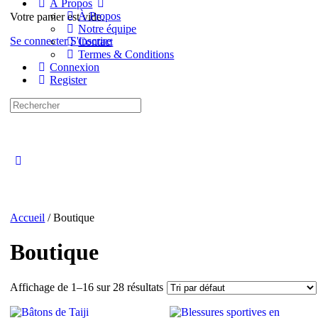
À Propos
À Propos
Votre panier est vide.
Notre équipe
Se connecter
S'inscrire
Contact
Termes & Conditions
Connexion
Register
Accueil
/ Boutique
Boutique
Affichage de 1–16 sur 28 résultats