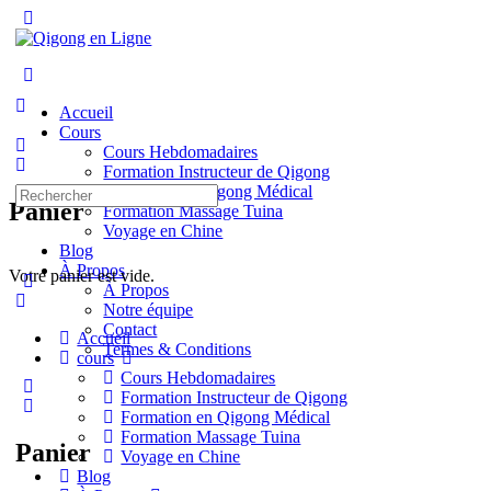
Accueil
Cours
Cours Hebdomadaires
Formation Instructeur de Qigong
Formation en Qigong Médical
Panier
Formation Massage Tuina
Voyage en Chine
Blog
À Propos
Votre panier est vide.
À Propos
Notre équipe
Contact
Accueil
Termes & Conditions
cours
Cours Hebdomadaires
Formation Instructeur de Qigong
Formation en Qigong Médical
Formation Massage Tuina
Panier
Voyage en Chine
Blog