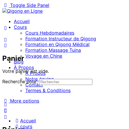
Toggle Side Panel
Accueil
Cours
Cours Hebdomadaires
Formation Instructeur de Qigong
Formation en Qigong Médical
Formation Massage Tuina
Voyage en Chine
Panier
Blog
À Propos
Votre panier est vide.
À Propos
Notre équipe
Recherche pour:
Contact
Termes & Conditions
More options
Accueil
cours