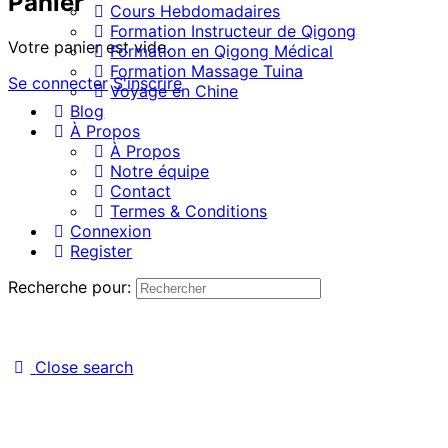
Panier
Cours Hebdomadaires
Formation Instructeur de Qigong
Votre panier est vide.
Formation en Qigong Médical
Formation Massage Tuina
Se connecter
S'inscrire
Voyage en Chine
Blog
À Propos
À Propos
Notre équipe
Contact
Termes & Conditions
Connexion
Register
Recherche pour:
Close search